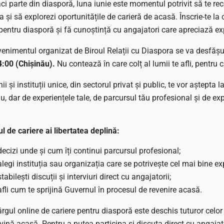
ci parte din diasporă, luna iunie este momentul potrivit să te re
 și să explorezi oportunitățile de carieră de acasă. Înscrie-te la 
 pentru diasporă și fă cunoștință cu angajatori care apreciază ex
venimentul organizat de Biroul Relații cu Diaspora se va desfăș
4:00 (Chișinău).
Nu contează în care colț al lumii te afli, pentru 
 și instituții unice, din sectorul privat și public, te vor aștepta
ău, dar de experiențele tale, de parcursul tău profesional și de e
.
ul de cariere ai libertatea deplină:
decizi unde și cum îți continui parcursul profesional;
alegi instituția sau organizația care se potrivește cel mai bine expe
tabilești discuții și interviuri direct cu angajatorii;
afli cum te sprijină Guvernul în procesul de revenire acasă.
ârgul online de cariere pentru diasporă este deschis tuturor celo
evină acasă. Pentru a putea participa și discuta direct cu angaja