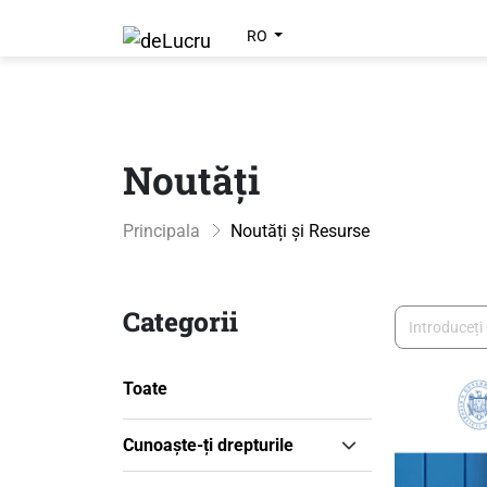
RO
Noutăți
Principala
Noutăți și Resurse
Categorii
Toate
Cunoaște-ți drepturile