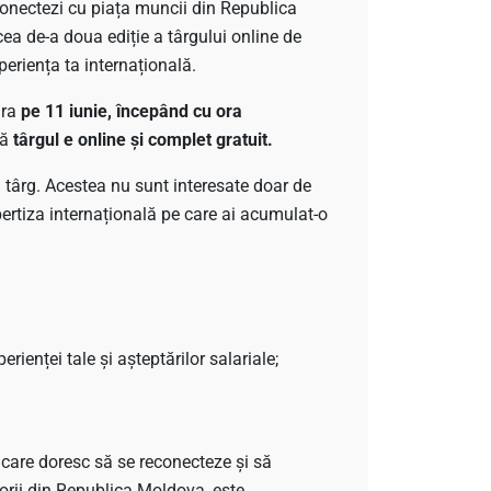
conectezi cu piața muncii din Republica
cea de-a doua ediție a târgului online de
periența ta internațională.
ura
pe 11 iunie, începând cu ora
că
târgul e online și complet gratuit.
 la târg. Acestea nu sunt interesate doar de
xpertiza internațională pe care ai acumulat‑o
rienței tale și așteptărilor salariale;
r care doresc să se reconecteze și să
torii din Republica Moldova, este