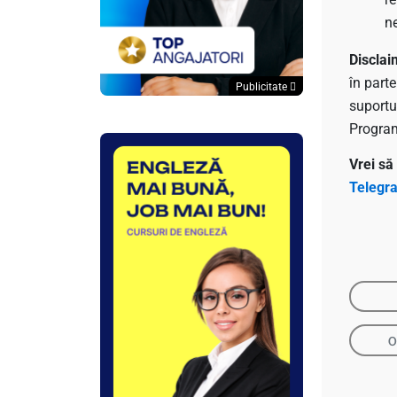
n
Discla
în part
Publicitate
suportu
Program
Vrei să
Telegr
O