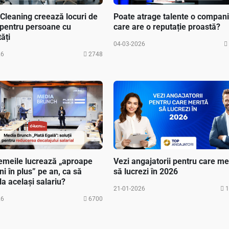
Cleaning creează locuri de
Poate atrage talente o compan
pentru persoane cu
care are o reputație proastă?
tăți
04-03-2026
26
2748
emeile lucrează „aproape
Vezi angajatorii pentru care me
ni în plus” pe an, ca să
să lucrezi în 2026
la același salariu?
21-01-2026
1
26
6700