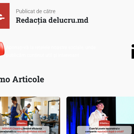
Publicat de către
Redacția delucru.md
Abonați-vă la rețelele noastre sociale, unde
publicăm conținut util și interesant
mo Articole