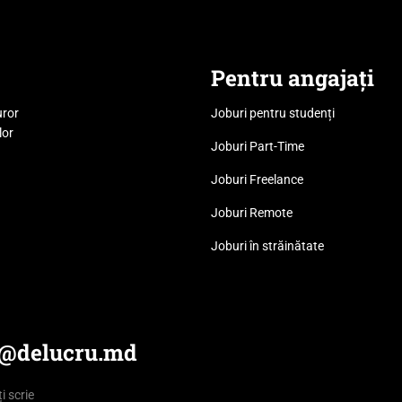
Pentru angajați
uror
Joburi pentru studenți
lor
Joburi Part-Time
Joburi Freelance
Joburi Remote
Joburi în străinătate
e@delucru.md
i scrie