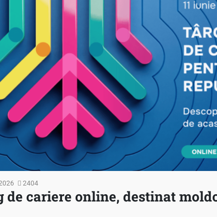
2026
2404
g de cariere online, destinat mold