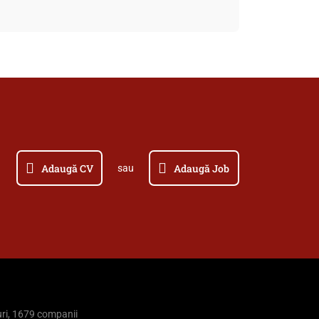
Adaugă CV
Adaugă Job
sau
ri, 1679 companii