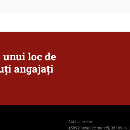
a unui loc de
ți angajați
Astăzi pe site:
15892 locuri de muncă, 36169 cv-u