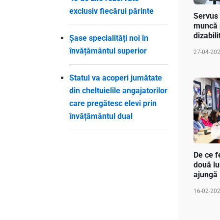
exclusiv fiecărui părinte
Servus 
muncă 
dizabili
Șase specialități noi în
învățământul superior
27-04-20
Statul va acoperi jumătate
din cheltuielile angajatorilor
care pregătesc elevi prin
învățământul dual
De ce f
două lu
ajungă 
16-02-20