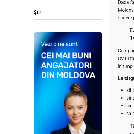
Dacă fa
Moldova
Știri
cariere
E
1
Companii
CV‑ul t
în timp
La târg
să 
să 
să s
să 
T
r