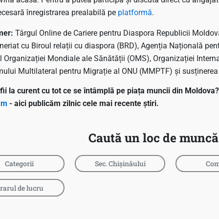
ecesară înregistrarea prealabilă pe
platformă
.
imer:
Târgul Online de Cariere pentru Diaspora Republicii Moldova
eneriat cu Biroul relații cu diaspora (BRD), Agenția Națională 
l Organizației Mondiale ale Sănătății (OMS), Organizației Interna
ului Multilateral pentru Migrație al ONU (MMPTF) și susținerea E
 fii la curent cu tot ce se întâmplă pe piața muncii din Moldov
am
- aici publicăm zilnic cele mai recente știri.
Caută un loc de muncă
Categorii
Sec. Chișinăului
Com
rarul de lucru