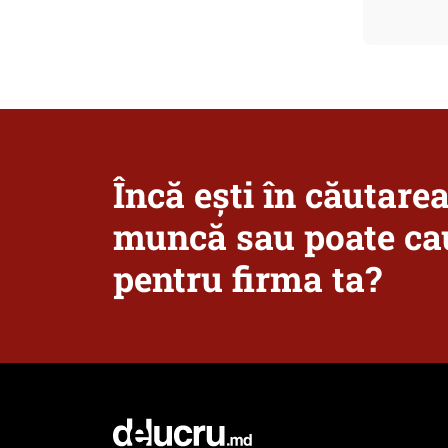
Încă ești în căutare
muncă sau poate cau
pentru firma ta?