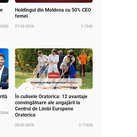
ie
Holdingul din Moldova cu 50% CEO
femei
3082
27-02-2026
7340
rită
În culisele Oratorica: 12 avantaje
convingătoare ale angajării la
Centrul de Limbi Europene
2664
Oratorica
28-02-2024
11608