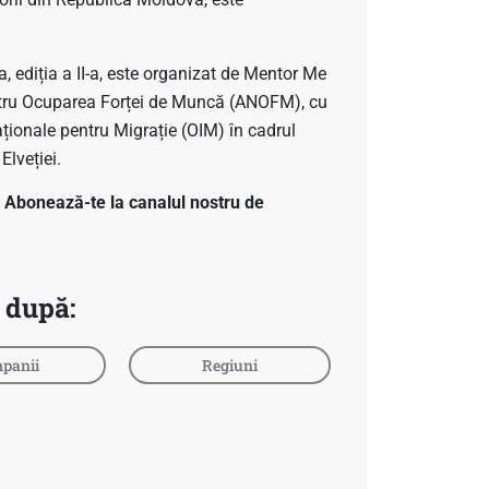
, ediția a II-a, este organizat de Mentor Me
pentru Ocuparea Forței de Muncă (ANOFM), cu
ționale pentru Migrație (OIM) în cadrul
lveției.
a? Abonează-te la canalul nostru de
 după:
panii
Regiuni