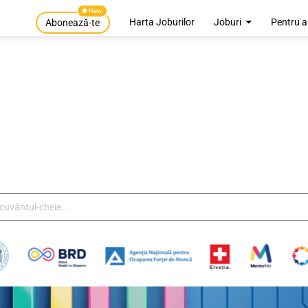
New
Harta Joburilor
Joburi
Pentru a
Abonează-te