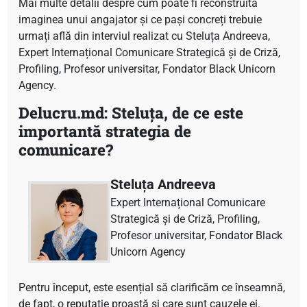
Mai multe detalii despre cum poate fi reconstruită
imaginea unui angajator și ce pași concreți trebuie
urmați află din interviul realizat cu Steluța Andreeva,
Expert Internațional Comunicare Strategică și de Criză,
Profiling, Profesor universitar, Fondator Black Unicorn
Agency.
Delucru.md: Steluța, de ce este
importantă strategia de
comunicare?
Steluța Andreeva
Expert Internațional Comunicare
Strategică și de Criză, Profiling,
Profesor universitar, Fondator Black
Unicorn Agency
Pentru început, este esențial să clarificăm ce înseamnă,
de fapt, o reputație proastă și care sunt cauzele ei.