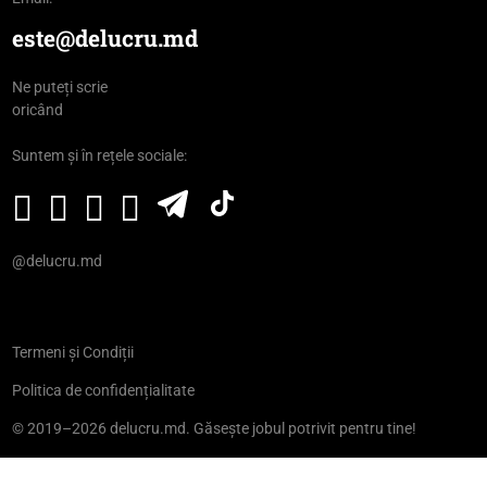
este@delucru.md
Ne puteți scrie
oricând
Suntem și în rețele sociale:
@delucru.md
Termeni și Condiții
Politica de confidențialitate
© 2019–2026 delucru.md. Găsește jobul potrivit pentru tine!