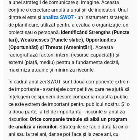
a unei strategii de comunicare și imagine. Aceasta
conține o cercetare amplă a unui șir de indicatori. Unul
dintre ei este și
analiza SWOT
- un instrument strategic
de planificare, utilizat pentru a evalua o organizație, un
proiect sau o persoană,
identificând Strengths (Puncte
tari), Weaknesses (Puncte slabe), Opportunities
(Oportunități) și Threats (Amenințări).
Aceasta
radiografiază factorii interni (resurse, capacități) și
externi (piață, mediu) pentru a fundamenta decizii,
maximiza atuurile și minimiza riscurile.
În cadrul analizei SWOT sunt două componente extrem
de importante - avantajele competitive, care ne ajută să
înțelegem ce spunem despre compania noastră public,
ce este extrem de important pentru publicul nostru. Și o
a doua parte, la fel de importantă - riscurile și analiza
riscurilor.
Orice companie trebuie să aibă un program
de analiză a riscurilor.
Strategiile se fac o dată la cinci
ani sau la trei ani, dar se pot face și la zece ani, cu