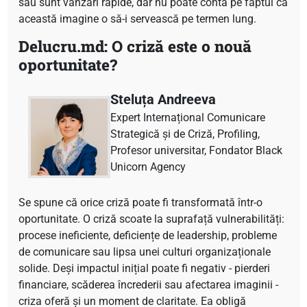
sau sunt vânzări rapide, dar nu poate conta pe faptul că
această imagine o să-i servească pe termen lung.
Delucru.md: O criză este o nouă
oportunitate?
Steluța Andreeva
Expert Internațional Comunicare
Strategică și de Criză, Profiling,
Profesor universitar, Fondator Black
Unicorn Agency
Se spune că orice criză poate fi transformată într-o
oportunitate. O criză scoate la suprafață vulnerabilități:
procese ineficiente, deficiențe de leadership, probleme
de comunicare sau lipsa unei culturi organizaționale
solide. Deși impactul inițial poate fi negativ - pierderi
financiare, scăderea încrederii sau afectarea imaginii -
criza oferă și un moment de claritate. Ea obligă