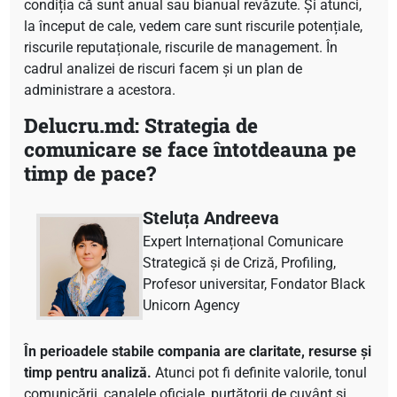
condiția că sunt anual sau bianual revăzute. Și atunci,
la început de cale, vedem care sunt riscurile potențiale,
riscurile reputaționale, riscurile de management. În
cadrul analizei de riscuri facem și un plan de
administrare a acestora.
Delucru.md: Strategia de
comunicare se face întotdeauna pe
timp de pace?
Steluța Andreeva
Expert Internațional Comunicare
Strategică și de Criză, Profiling,
Profesor universitar, Fondator Black
Unicorn Agency
În perioadele stabile compania are claritate, resurse și
timp pentru analiză.
Atunci pot fi definite valorile, tonul
comunicării, canalele oficiale, purtătorii de cuvânt și