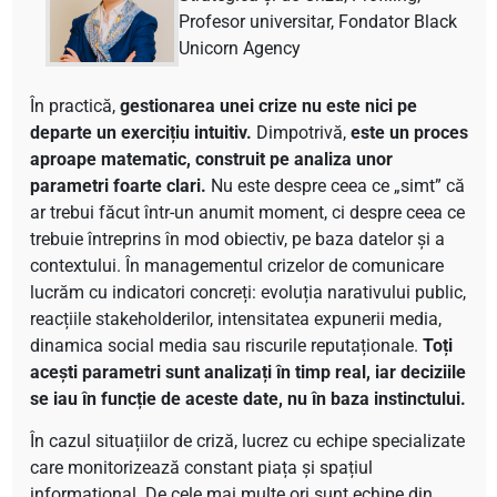
Profesor universitar, Fondator Black
Unicorn Agency
În practică,
gestionarea unei crize nu este nici pe
departe un exercițiu intuitiv.
Dimpotrivă,
este un proces
aproape matematic, construit pe analiza unor
parametri foarte clari.
Nu este despre ceea ce „simt” că
ar trebui făcut într-un anumit moment, ci despre ceea ce
trebuie întreprins în mod obiectiv, pe baza datelor și a
contextului. În managementul crizelor de comunicare
lucrăm cu indicatori concreți: evoluția narativului public,
reacțiile stakeholderilor, intensitatea expunerii media,
dinamica social media sau riscurile reputaționale.
Toți
acești parametri sunt analizați în timp real, iar deciziile
se iau în funcție de aceste date, nu în baza instinctului.
În cazul situațiilor de criză, lucrez cu echipe specializate
care monitorizează constant piața și spațiul
informațional. De cele mai multe ori sunt echipe din