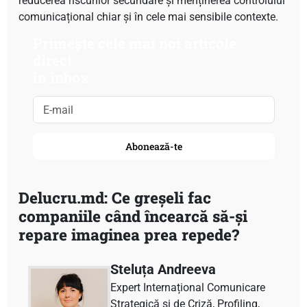
reducerea riscurilor secundare și menținerea controlului
comunicațional chiar și în cele mai sensibile contexte.
Primește cele mai noi articole
direct
în inbox
Abonează-te
Delucru.md: Ce greșeli fac
companiile când încearcă să-și
repare imaginea prea repede?
Steluța Andreeva
Expert Internațional Comunicare
Strategică și de Criză, Profiling,