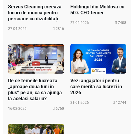
Servus Cleaning creează
Holdingul din Moldova cu
locuri de muncă pentru
50% CEO femei
persoane cu dizabilități
27-02-2026
7408
27-04-2026
2816
De ce femeile lucrează
Vezi angajatorii pentru
„aproape două luni în
care merită să lucrezi în
plus” pe an, ca să ajungă
2026
la același salariu?
21-01-2026
12744
16-02-2026
6760