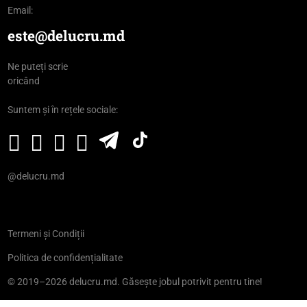
Email:
este@delucru.md
Ne puteți scrie
oricând
Suntem și în rețele sociale:
@delucru.md
Termeni și Condiții
Politica de confidențialitate
© 2019–2026 delucru.md. Găsește jobul potrivit pentru tine!