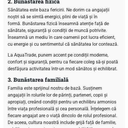
2. Bunăstarea fizică
Sănătatea este baza fericirii. Ne dorim ca angajații
noștri să se simtă energici, plini de viață și în
formă. Bunăstarea fizică înseamnă atenție față de
sănătate, siguranță și condiții de muncă potrivite.
Înseamnă un mediu în care oamenii pot lucra eficient,
cu energie și cu sentimentul că sănătatea lor contează.
La AquaTrade, punem accent pe condiții moderne,
confort și siguranță, pentru ca fiecare coleg să-și poată
desfășura activitatea într-un mod sănătos și echilibrat.
3. Bunăstarea familială
Familia este sprijinul nostru de bază. Susținem
angajații în rolurile lor de părinți, parteneri, copii și
apropiați, creând condiții pentru un echilibru armonios
între viața profesională și cea personală. Înțelegem că
fiecare angajat are o viață dincolo de rolul profesional.
De aceea, cultura noastră include grijă față de familie,