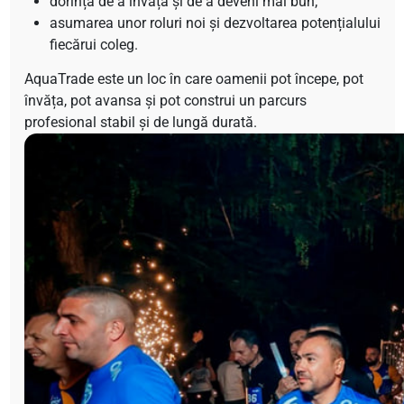
dorința de a învăța și de a deveni mai bun;
asumarea unor roluri noi și dezvoltarea potențialului
fiecărui coleg.
AquaTrade este un loc în care oamenii pot începe, pot
învăța, pot avansa și pot construi un parcurs
profesional stabil și de lungă durată.