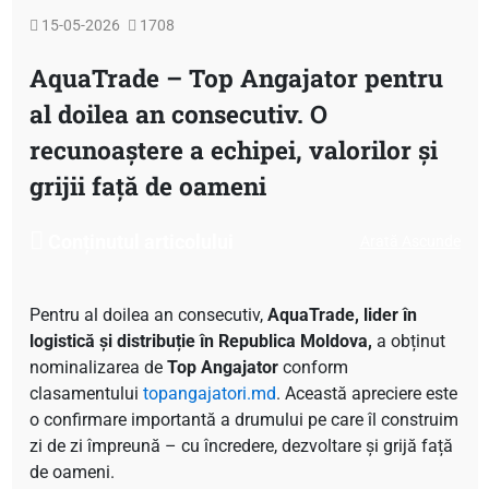
15-05-2026
1708
AquaTrade – Top Angajator pentru
al doilea an consecutiv. O
recunoaștere a echipei, valorilor și
grijii față de oameni
Conținutul articolului
Arată
Ascunde
Pentru al doilea an consecutiv,
AquaTrade, lider în
logistică și distribuție în Republica Moldova,
a obținut
nominalizarea de
Top Angajator
conform
clasamentului
topangajatori.md
. Această apreciere este
o confirmare importantă a drumului pe care îl construim
zi de zi împreună – cu încredere, dezvoltare și grijă față
de oameni.