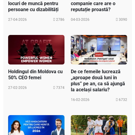
locuri de muncă pentru
companie care are o
persoane cu dizabilități
reputație proastă?
27-04-2026
2786
04-03-2026
3090
Holdingul din Moldova cu
De ce femeile lucrează
50% CEO femei
„aproape două luni în
plus” pe an, ca să ajungă
27-02-2026
7374
la același salariu?
16-02-2026
6732