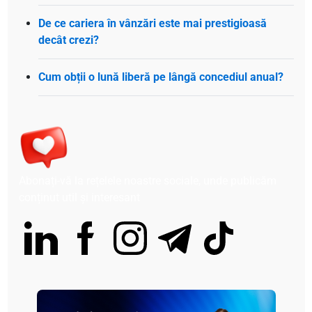
De ce cariera în vânzări este mai prestigioasă
decât crezi?
Cum obții o lună liberă pe lângă concediul anual?
Abonați-vă la rețelele noastre sociale, unde publicăm
conținut util și interesant