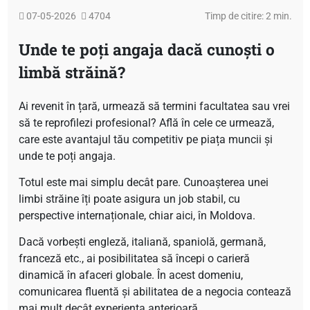
07-05-2026
4704
Timp de citire: 2 min.
Unde te poți angaja dacă cunoști o
limbă străină?
Ai revenit în țară, urmează să termini facultatea sau vrei
să te reprofilezi profesional? Află în cele ce urmează,
care este avantajul tău competitiv pe piața muncii și
unde te poți angaja.
Totul este mai simplu decât pare. Cunoașterea unei
limbi străine îți poate asigura un job stabil, cu
perspective internaționale, chiar aici, în Moldova.
Dacă vorbești engleză, italiană, spaniolă, germană,
franceză etc., ai posibilitatea să începi o carieră
dinamică în afaceri globale. În acest domeniu,
comunicarea fluentă și abilitatea de a negocia contează
mai mult decât experiența anterioară.