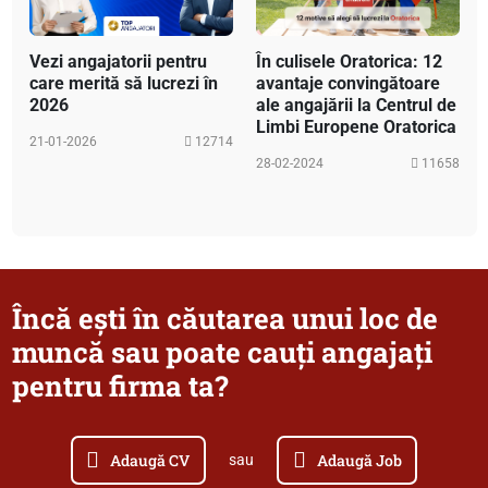
Vezi angajatorii pentru
În culisele Oratorica: 12
care merită să lucrezi în
avantaje convingătoare
2026
ale angajării la Centrul de
Limbi Europene Oratorica
21-01-2026
12714
28-02-2024
11658
Încă ești în căutarea unui loc de
muncă sau poate cauți angajați
pentru firma ta?
Adaugă CV
Adaugă Job
sau