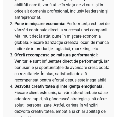
abilități care îți vor fi utile în viața de zi cu zi și în
orice alt domeniu profesional, inclusiv leadership și
antreprenoriat.
Pune în mișcare economia:
Performanța echipei de
vânzări contribuie direct la succesul unei companii.
Mai mult decât atât, pune în mișcare economia
globală. Fiecare tranzacție creează locuri de muncă
indirecte în producție, logistică, marketing, etc.
Oferă recompense pe măsura performanței:
Veniturile sunt influențate direct de performanță, iar
bonusurile și oportunitățile de avansare cresc odată
cu rezultatele. În plus, satisfacția de a fi
recompensat pentru efortul depus este inegalabilă.
Dezvoltă creativitatea și inteligența emoțională:
Fiecare client este unic, iar vânzătorul trebuie să se
adapteze rapid, să gândească strategic și să ofere
soluții personalizate. Astfel, cariera în vânzări
dezvoltă creativitatea, empatia și chiar abilități de