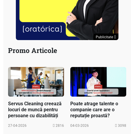
Publicitate
Promo Articole
Servus Cleaning creează
Poate atrage talente o
locuri de muncă pentru
companie care are o
persoane cu dizabilități
reputație proastă?
27-04-2026
2816
04-03-2026
3098