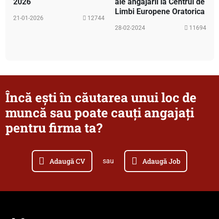
2026
ale angajării la Centrul de
Limbi Europene Oratorica
21-01-2026
12744
28-02-2024
11694
Încă ești în căutarea unui loc de
muncă sau poate cauți angajați
pentru firma ta?
Adaugă CV
Adaugă Job
sau