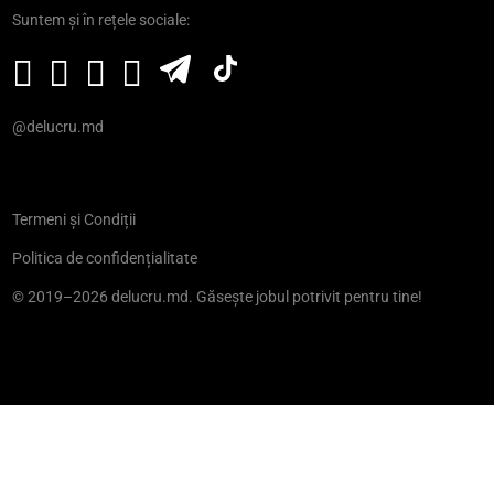
Suntem și în rețele sociale:
@delucru.md
Termeni și Condiții
Politica de confidențialitate
© 2019–2026 delucru.md. Găsește jobul potrivit pentru tine!