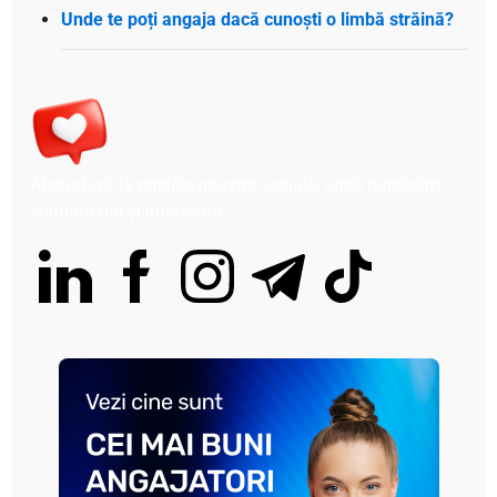
Unde te poți angaja dacă cunoști o limbă străină?
Abonați-vă la rețelele noastre sociale, unde publicăm
conținut util și interesant