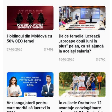
Holdingul din Moldova cu
De ce femeile lucrează
50% CEO femei
„aproape două luni în
plus” pe an, ca să ajungă
27-02-2026
7408
la același salariu?
16-02-2026
6760
Vezi angajatorii pentru
În culisele Oratorica: 12
care merită să lucrezi în
avantaje convingătoare