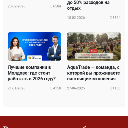
до 50% расходов на
20-02-2026
6584
отдых
18-02-2026
3364
Лучшие компании в
AquaTrade — команда, с
Молдове: где стоит
которой вы проживаете
работать в 2026 году?
настоящие мгновения
21-01-2026
4158
27-06-2025
1166