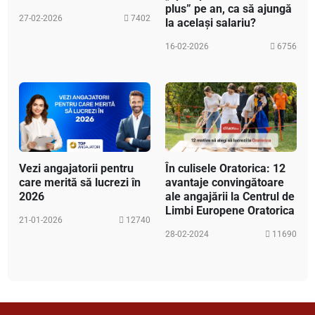
plus” pe an, ca să ajungă
27-02-2026
7402
la același salariu?
16-02-2026
6756
Vezi angajatorii pentru
În culisele Oratorica: 12
care merită să lucrezi în
avantaje convingătoare
2026
ale angajării la Centrul de
Limbi Europene Oratorica
21-01-2026
12740
28-02-2024
11690