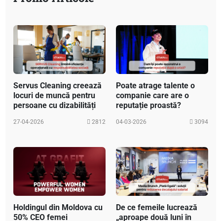
Servus Cleaning creează
Poate atrage talente o
locuri de muncă pentru
companie care are o
persoane cu dizabilități
reputație proastă?
27-04-2026
2812
04-03-2026
3094
Holdingul din Moldova cu
De ce femeile lucrează
50% CEO femei
„aproape două luni în