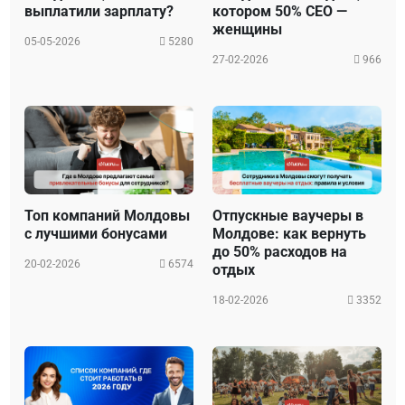
выплатили зарплату?
котором 50% CEO —
женщины
05-05-2026
5280
27-02-2026
966
Топ компаний Молдовы
Отпускные ваучеры в
с лучшими бонусами
Молдове: как вернуть
до 50% расходов на
20-02-2026
6574
отдых
18-02-2026
3352