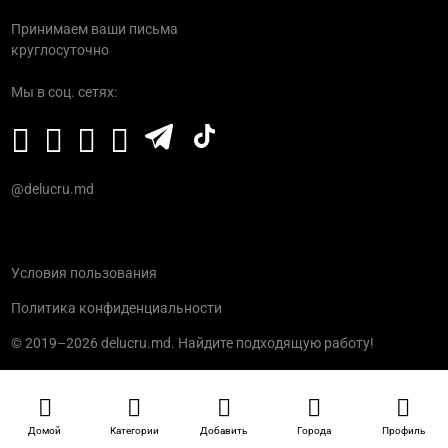
Принимаем ваши письма
круглосуточно
Мы в соц. сетях:
@delucru.md
Условия пользования
Политика конфиденциальности
© 2019–2026 delucru.md. Найдите подходящую работу!
Домой
Категории
Добавить
Города
Профиль