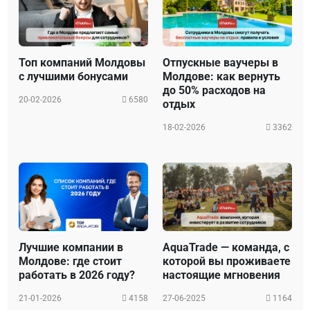
Топ компаний Молдовы
Отпускные ваучеры в
с лучшими бонусами
Молдове: как вернуть
до 50% расходов на
20-02-2026
6580
отдых
18-02-2026
3362
Лучшие компании в
AquaTrade — команда, с
Молдове: где стоит
которой вы проживаете
работать в 2026 году?
настоящие мгновения
21-01-2026
4158
27-06-2025
1164