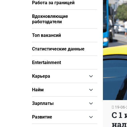
Работа за границей
Вдохновляющие
работодатели
Топ вакансий
Статистические данные
Entertainment
Карьера
Найм
Зарплаты
19-06-
С 1
Развитие
нал