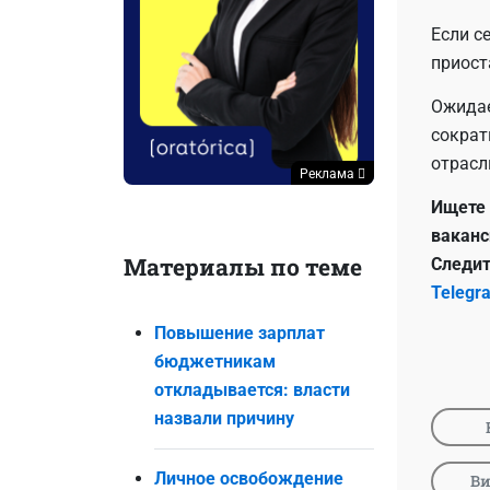
Если с
приост
Ожидае
сократ
отрасл
Реклама
Ищете 
ваканс
Материалы по теме
Следит
Telegr
Повышение зарплат
бюджетникам
откладывается: власти
назвали причину
Личное освобождение
Ви