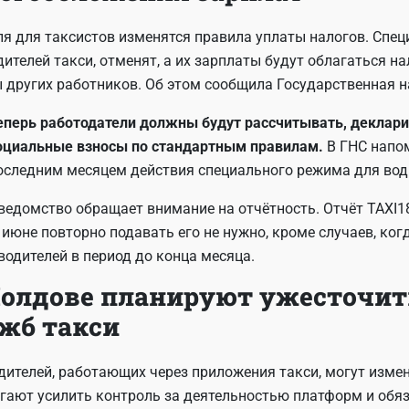
ля для таксистов изменятся правила уплаты налогов. Спе
дителей такси, отменят, а их зарплаты будут облагаться на
 других работников. Об этом сообщила Государственная н
еперь работодатели должны будут рассчитывать, деклари
оциальные взносы по стандартным правилам.
В ГНС напом
оследним месяцем действия специального режима для води
ведомство обращает внимание на отчётность. Отчёт TAXI1
В июне повторно подавать его не нужно, кроме случаев, ко
водителей в период до конца месяца.
олдове планируют ужесточит
жб такси
дителей, работающих через приложения такси, могут изме
гают усилить контроль за деятельностью платформ и обяз