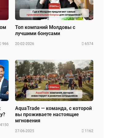
ром
Топ компаний Молдовы с
лучшими бонусами
966
20-02-2026
6574
:
AquaTrade — команда, с которой
ду?
вы проживаете настоящие
мгновения
4150
27-06-2025
1162