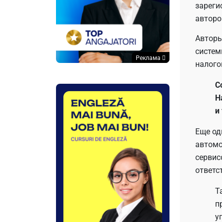
зареги
авторо
Авторы
систем
Реклама
налого
С
Н
и
Еще од
автомо
сервис
ответс
Т
п
у