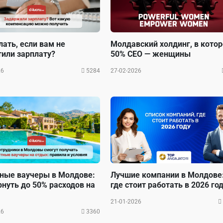
лать, если вам не
Молдавский холдинг, в кото
или зарплату?
50% CEO — женщины
26
5284
27-02-2026
ные ваучеры в Молдове:
Лучшие компании в Молдове
рнуть до 50% расходов на
где стоит работать в 2026 го
21-01-2026
26
3360