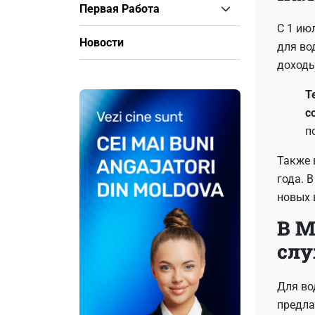
Первая Работа
С 1 ию
Новости
для во
доходы
Т
с
п
Также 
года. 
новых 
В М
слу
Для во
предла