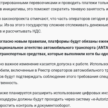
стрированными перевозчиками и проводить платежи тольк
в инициативы, это поможет сократить теневую занятость 
 законопроекта отмечают, что часть операторов сегодня 
ы. Из-за этого государству сложнее отслеживать денежные
в и рассчитывать НДС.
огласно новым правилам, платформы будут обязаны ежек
ациональное агентство автомобильного транспорта (ANTA
 транспортных средствах, которые выполнили хотя бы одн
но важное изменение касается допуска к работе. Использ
били, включенные в Реестр операторов автомобильного т
ов будут подтверждать соблюдение этого требования спе
твенность.
акже планируется расширить использование цифровых инс
роцедуры должны будут проходить через систему «e-Autorizaț
простить контроль и документооборот.