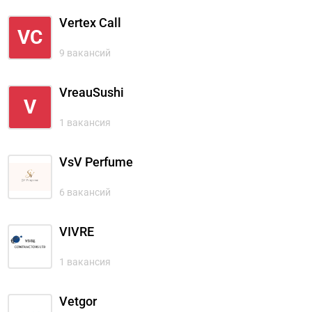
Vertex Call
VC
9 вакансий
VreauSushi
V
1 вакансия
VsV Perfume
6 вакансий
VIVRE
1 вакансия
Vetgor