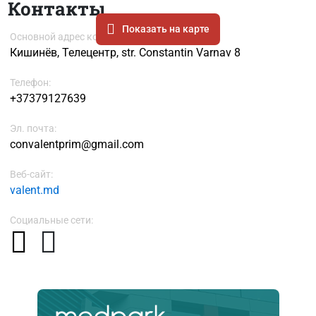
Контакты
Показать на карте
Основной адрес компании
Кишинёв, Телецентр, str. Constantin Varnav 8
Телефон:
+37379127639
Эл. почта:
convalentprim@gmail.com
Веб-сайт:
valent.md
Социальные сети: