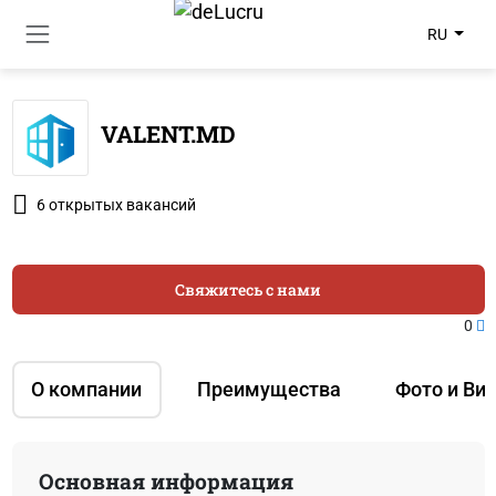
RU
VALENT.MD
6 открытых вакансий
Свяжитесь с нами
0
О компании
Преимущества
Фото и Ви
Основная информация