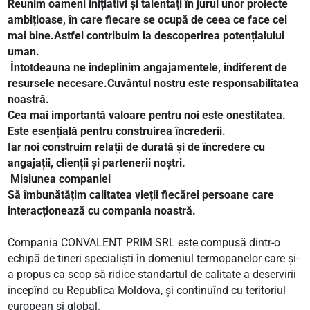
Reunim oameni inițiativi și talentați în jurul unor proiecte
ambițioase, în care fiecare se ocupă de ceea ce face cel
mai bine.Astfel contribuim la descoperirea potențialului
uman.
Întotdeauna ne îndeplinim angajamentele, indiferent de
resursele necesare.Cuvântul nostru este responsabilitatea
noastră.
Cea mai importantă valoare pentru noi este onestitatea.
Este esențială pentru construirea încrederii.
Iar noi construim relații de durată și de încredere cu
angajații, clienții și partenerii noștri.
Misiunea companiei
Să îmbunătățim calitatea vieții fiecărei persoane care
interacționează cu compania noastră.
Compania CONVALENT PRIM SRL este compusă dintr-o
echipă de tineri specialiști în domeniul termopanelor care și-
a propus ca scop să ridice standartul de calitate a deservirii
începînd cu Republica Moldova, și continuînd cu teritoriul
european și global.