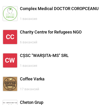
Complex Medical DOCTOR COROPCEANU
1 вакансия
Charity Centre for Refugees NGO
CC
6 вакансий
CȘSC "WARȘITA-MS" SRL
CW
1 вакансия
Coffee Varka
17 вакансий
Cheton Grup