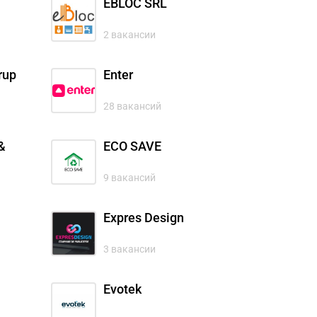
EBLOC SRL
2 вакансии
rup
Enter
28 вакансий
&
ECO SAVE
9 вакансий
Expres Design
3 вакансии
Evotek