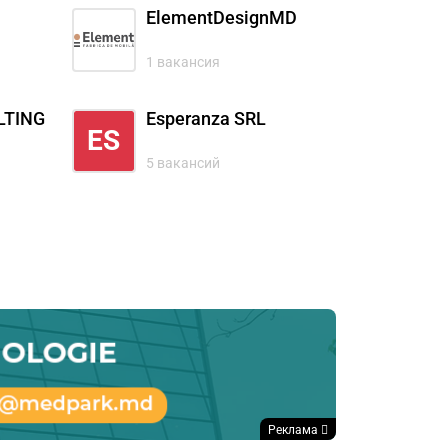
ElementDesignMD
1 вакансия
LTING
Esperanza SRL
ES
5 вакансий
Реклама