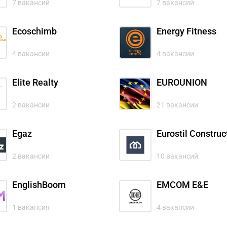
7 вакансий
7 вакансий
Ecoschimb
Energy Fitness
4 вакансии
4 вакансии
Elite Realty
EUROUNION
2 вакансии
21 вакансии
Egaz
Eurostil Construct
2 вакансии
10 вакансий
EnglishBoom
EMCOM E&E
1 вакансия
4 вакансии