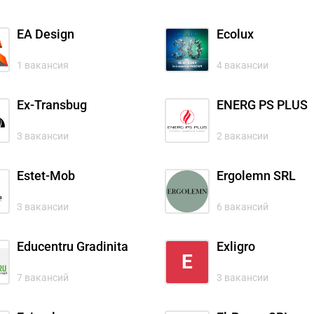
EA Design
Ecolux
1 вакансия
4 вакансии
Ex-Transbug
ENERG PS PLUS
3 вакансии
2 вакансии
Estet-Mob
Ergolemn SRL
3 вакансии
6 вакансий
Educentru Gradinita
Exligro
E
7 вакансий
3 вакансии