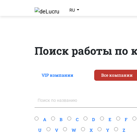
RU
Поиск работы по
VIP компании
Все компании
A
B
C
D
E
F
U
V
W
X
Y
Z