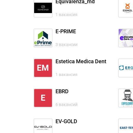
Equivalenza_md
1 вакансия
E-PRIME
3 вакансии
Estetica Medica Dent
EM
1 вакансия
EBRD
E
6 вакансий
EV-GOLD