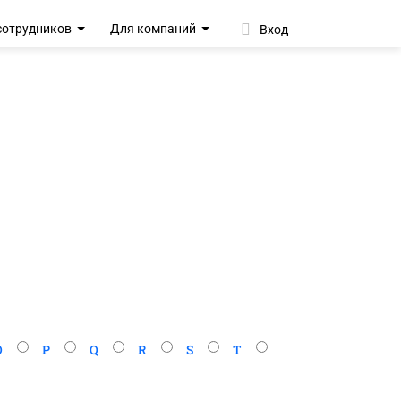
сотрудников
Для компаний
Вход
O
P
Q
R
S
T