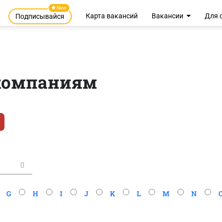
New
Карта вакансий
Вакансии
Для 
Подписывайся
 компаниям
G
H
I
J
K
L
M
N