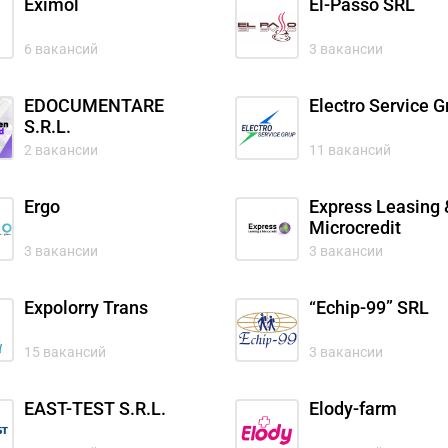
Eximol
El-Passo SRL
6 вакансий
3 вакансии
EDOCUMENTARE
Electro Service G
S.R.L.
2 вакансии
11 вакансий
Ergo
Express Leasing 
Microcredit
3 вакансии
3 вакансии
Expolorry Trans
“Echip-99” SRL
15 вакансий
3 вакансии
EAST-TEST S.R.L.
Elody-farm