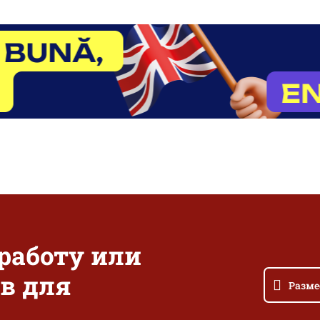
 работу или
в для
Разме