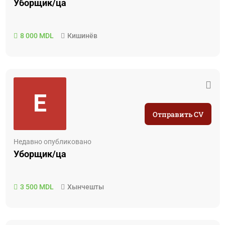
Уборщик/ца
8 000 MDL
Кишинёв
E
Отправить CV
Недавно опубликовано
Уборщик/ца
3 500 MDL
Хынчешты