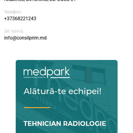
Телефон:
+37368221243
Эл. почта:
info@consilprim.md