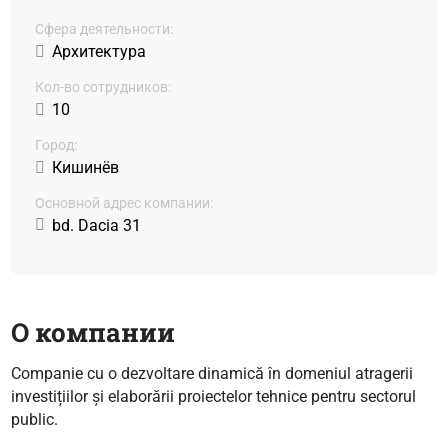
Сфера деятельности:
Архитектура
Кол-во сотрудников:
10
Город:
Кишинёв
Основной адрес компании:
bd. Dacia 31
О компании
Companie cu o dezvoltare dinamică în domeniul atragerii
investițiilor și elaborării proiectelor tehnice pentru sectorul
public.