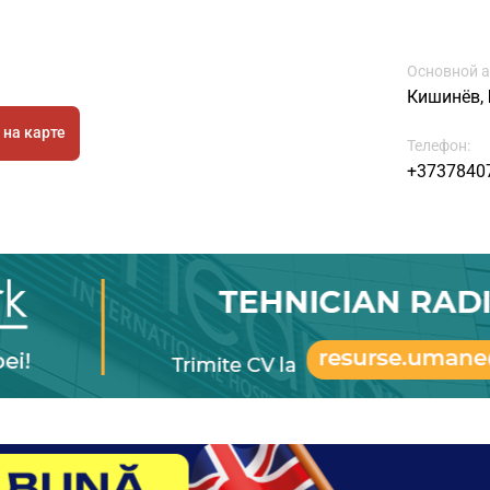
Основной а
Кишинёв, Б
 на карте
Телефон:
+3737840