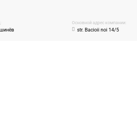
:
Основной адрес компании:
шинёв
str. Bacioii noi 14/5