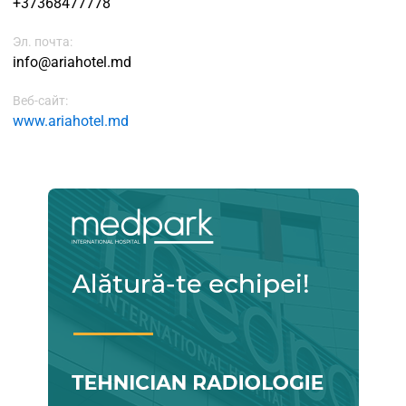
+37368477778
Эл. почта:
info@ariahotel.md
Веб-сайт:
www.ariahotel.md