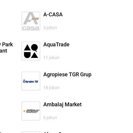
A-CASA
3 joburi
y Park
AquaTrade
ant
11 joburi
Agropiese TGR Grup
18 joburi
Ambalaj Market
6 joburi