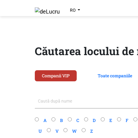
RO
Căutarea locului d
Companii VIP
Toate companiile
A
B
C
D
E
F
U
V
W
Z