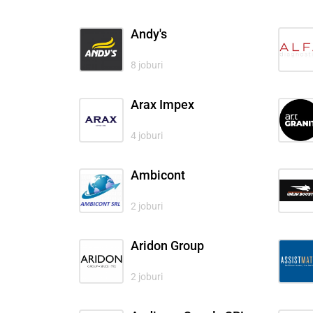
Andy's
8 joburi
Arax Impex
4 joburi
Ambicont
2 joburi
Aridon Group
2 joburi