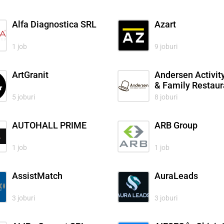
Alfa Diagnostica SRL
Azart
1 job
9 joburi
ArtGranit
Andersen Activit
& Family Restaur
5 joburi
8 joburi
AUTOHALL PRIME
ARB Group
1 job
1 job
AssistMatch
AuraLeads
3 joburi
3 joburi