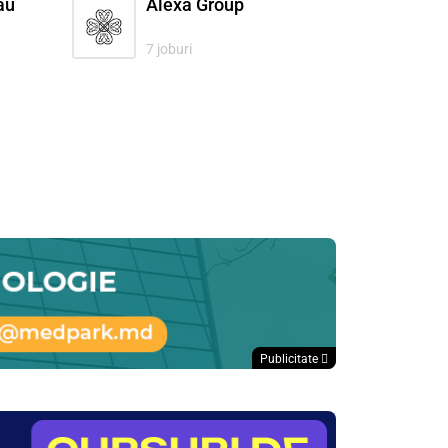
ău
Alexa Group
7 joburi
Publicitate