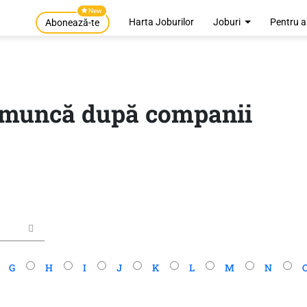
New
Harta Joburilor
Joburi
Pentru a
Abonează-te
e muncă după companii
G
H
I
J
K
L
M
N