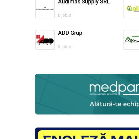
Audimas Supply SRL
8 joburi
ADD Grup
3 joburi