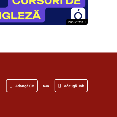
Publicitate
Adaugă CV
Adaugă Job
sau