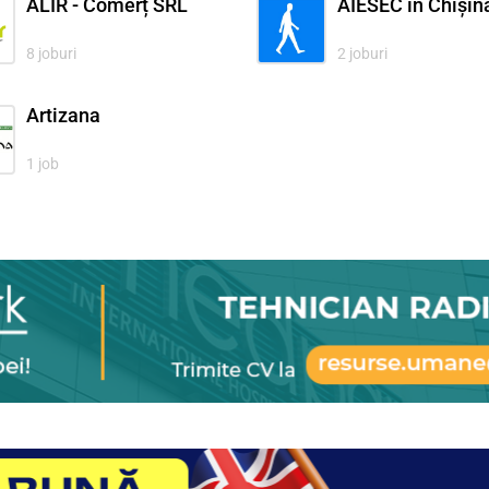
ALIR - Comerț SRL
AIESEC în Chișin
8 joburi
2 joburi
Artizana
1 job