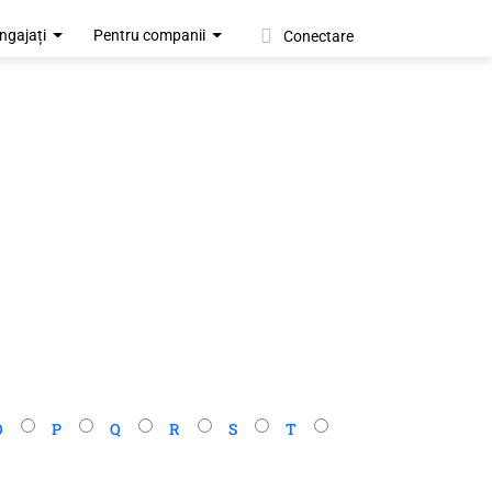
ngajați
Pentru companii
Conectare
O
P
Q
R
S
T