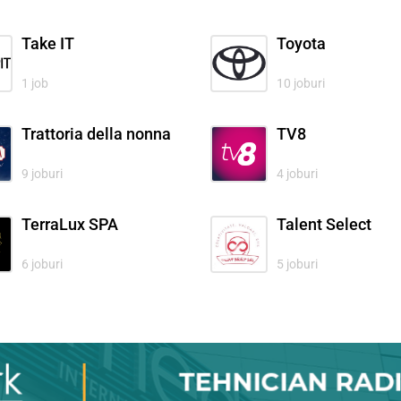
Take IT
Toyota
1 job
10 joburi
Trattoria della nonna
TV8
9 joburi
4 joburi
TerraLux SPA
Talent Select
6 joburi
5 joburi