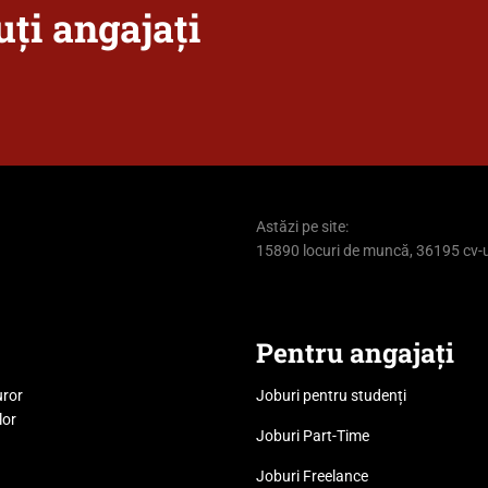
ți angajați
Astăzi pe site:
15890 locuri de muncă, 36195 cv-u
Pentru angajați
uror
Joburi pentru studenți
lor
Joburi Part-Time
Joburi Freelance