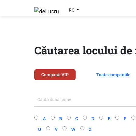
RO
Căutarea locului d
Companii VIP
Toate companiile
A
B
C
D
E
F
U
V
W
Z