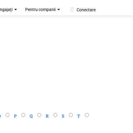
ngajați
Pentru companii
Conectare
O
P
Q
R
S
T