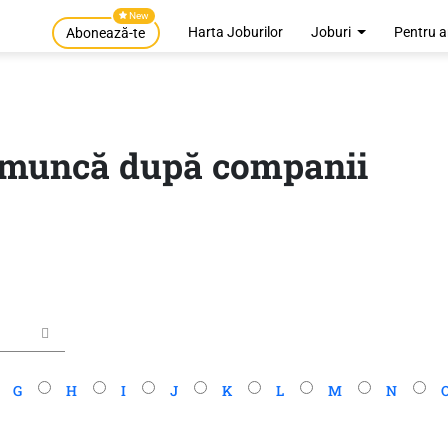
New
Harta Joburilor
Joburi
Pentru a
Abonează-te
e muncă după companii
G
H
I
J
K
L
M
N