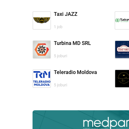
Taxi JAZZ
1 job
Turbina MD SRL
5 joburi
Teleradio Moldova
5 joburi