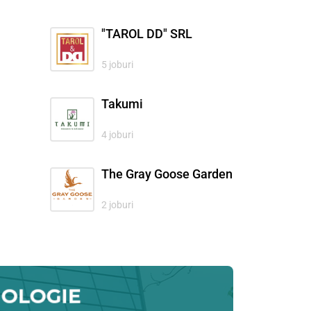
"TAROL DD" SRL
5 joburi
Takumi
4 joburi
The Gray Goose Garden
2 joburi