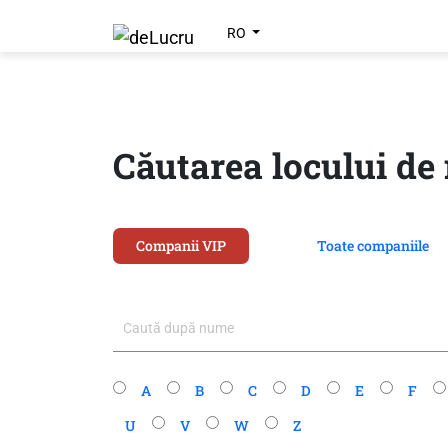
RO
Căutarea locului d
Companii VIP
Toate companiile
A
B
C
D
E
F
U
V
W
Z