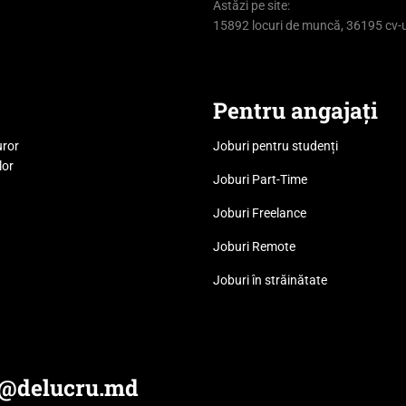
Astăzi pe site:
15892 locuri de muncă, 36195 cv-u
Pentru angajați
uror
Joburi pentru studenți
lor
Joburi Part-Time
Joburi Freelance
Joburi Remote
Joburi în străinătate
e@delucru.md