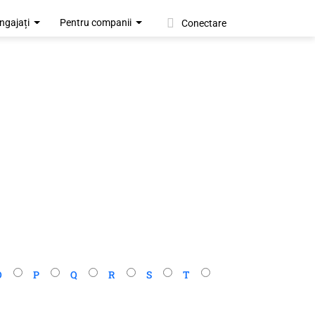
ngajați
Pentru companii
Conectare
O
P
Q
R
S
T