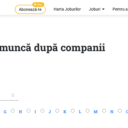
New
Harta Joburilor
Joburi
Pentru a
Abonează-te
e muncă după companii
G
H
I
J
K
L
M
N