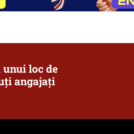
a unui loc de
ți angajați