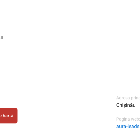
ii
Adresa prin
Chișinău
e hartă
Pagina web:
aura-leads