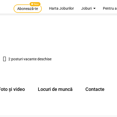
New
Harta Joburilor
Joburi
Pentru a
Abonează-te
2 posturi vacante deschise
Foto și video
Locuri de muncă
Contacte