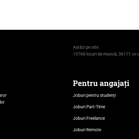
Astăzi pe site:
15768 locuri de muncă, 36171 cv-u
Pentru angajați
uror
Joburi pentru studenți
lor
Joburi Part-Time
Joburi Freelance
Joburi Remote