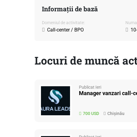
Informații de bază
Domeniul de activitate:
Numar
Call-center / BPO
10
Locuri de muncă act
Publicat Ieri
Manager vanzari call-c
700 USD
Chișinău
Publicat Ieri