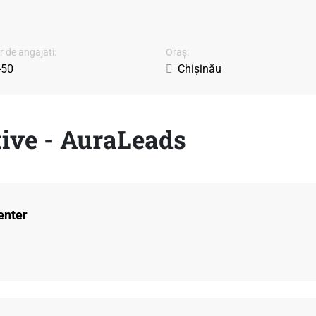
 de angajati:
Oraș:
-50
Chișinău
ive - AuraLeads
enter