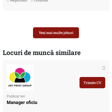
Negociabil
Chișinău
Vezi mai multe joburi
Locuri de muncă similare
Trimite CV
Publicat Ieri
Manager oficiu