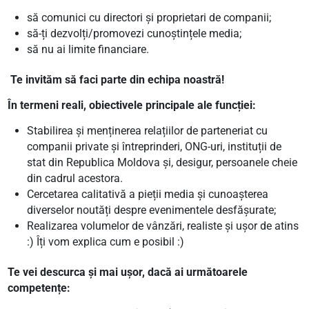
să comunici cu directori și proprietari de companii;
să-ți dezvolți/promovezi cunoștințele media;
să nu ai limite financiare.
Te invităm să faci parte din echipa noastră!
În termeni reali, obiectivele principale ale funcției:
Stabilirea și menținerea relațiilor de parteneriat cu
companii private și întreprinderi, ONG-uri, instituții de
stat din Republica Moldova și, desigur, persoanele cheie
din cadrul acestora.
Cercetarea calitativă a pieții media și cunoașterea
diverselor noutăți despre evenimentele desfășurate;
Realizarea volumelor de vânzări, realiste și ușor de atins
:) Îți vom explica cum e posibil :)
Te vei descurca și mai ușor, dacă ai următoarele
competențe: