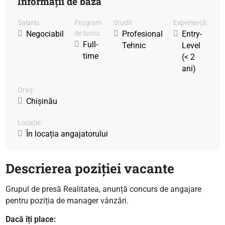
Informații de bază
Salariu:
Program
Studii:
Experiență:
Negociabil
de lucru:
Profesional
Entry-
Full-
Tehnic
Level
time
(< 2
ani)
Oraș:
Chișinău
Locație:
În locația angajatorului
Descrierea poziției vacante
Grupul de presă Realitatea, anunță concurs de angajare
pentru poziția de manager vânzări.
​​Dacă îți place: