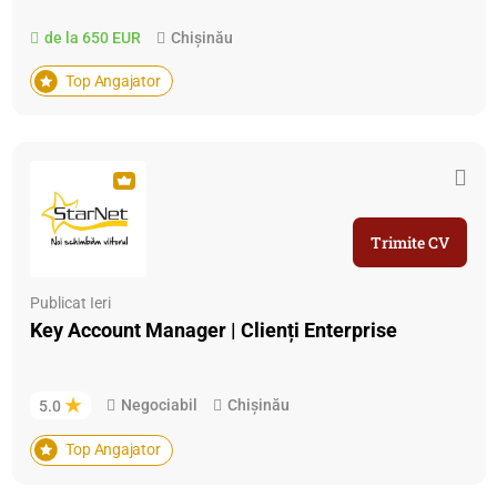
de la 650 EUR
Chișinău
Top Angajator
Trimite CV
Publicat Ieri
Key Account Manager | Clienți Enterprise
Negociabil
Chișinău
5.0
Top Angajator