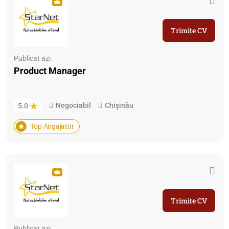
Trimite CV
Publicat azi
Product Manager
Negociabil
Chișinău
5.0
Top Angajator
Trimite CV
Publicat azi