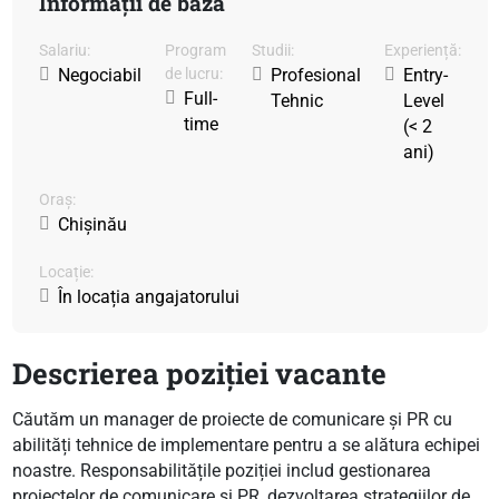
Informații de bază
Salariu:
Program
Studii:
Experiență:
Negociabil
de lucru:
Profesional
Entry-
Full-
Tehnic
Level
time
(< 2
ani)
Oraș:
Chișinău
Locație:
În locația angajatorului
Descrierea poziției vacante
Căutăm un manager de proiecte de comunicare și PR cu
abilități tehnice de implementare pentru a se alătura echipei
noastre. Responsabilitățile poziției includ gestionarea
proiectelor de comunicare și PR, dezvoltarea strategiilor de