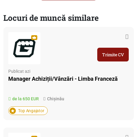
Locuri de muncă similare
Trimite CV
Publicat azi
Manager Achiziții/Vânzări - Limba Franceză
de la 650 EUR
Chișinău
Top Angajator