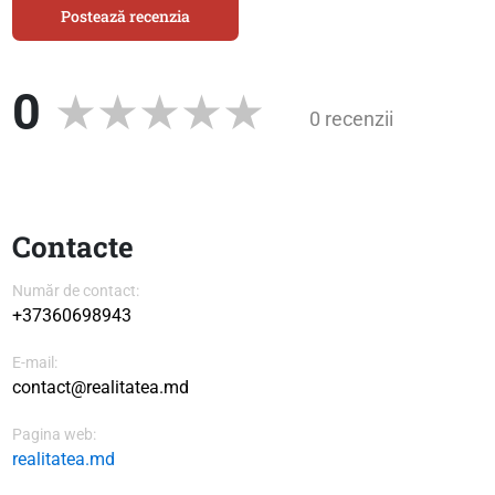
Postează recenzia
0
0 recenzii
Contacte
Număr de contact:
+37360698943
E-mail:
contact@realitatea.md
Pagina web:
realitatea.md