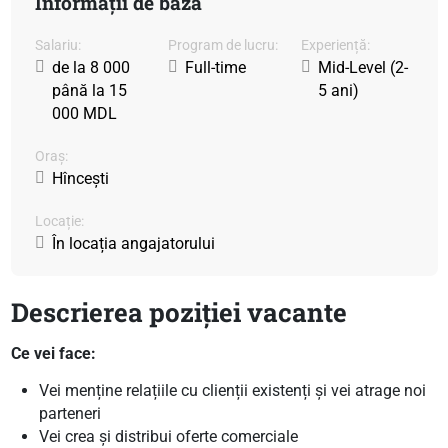
Informații de bază
Salariu:
Program de lucru:
Experiență:
de la 8 000
Full-time
Mid-Level (2-
până la 15
5 ani)
000 MDL
Oraș:
Hîncești
Locație:
În locația angajatorului
Descrierea poziției vacante
Ce vei face:
Vei menține relațiile cu clienții existenți și vei atrage noi
parteneri
Vei crea și distribui oferte comerciale