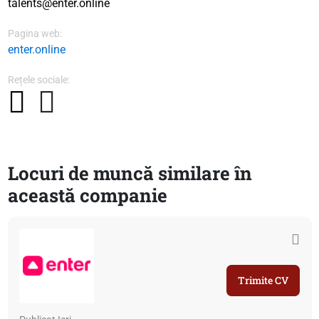
talents@enter.online
Pagina web:
enter.online
Rețele sociale:
Locuri de muncă similare în
această companie
Trimite CV