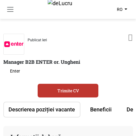
RO
Publicat Ieri
Manager B2B ENTER or. Ungheni
Enter
Trimite CV
Descrierea poziției vacante
Beneficii
Des