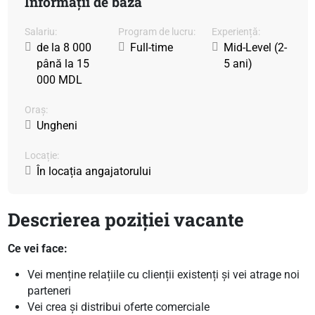
Informații de bază
Salariu:
Program de lucru:
Experiență:
de la 8 000
Full-time
Mid-Level (2-
până la 15
5 ani)
000 MDL
Oraș:
Ungheni
Locație:
În locația angajatorului
Descrierea poziției vacante
Ce vei face:
Vei menține relațiile cu clienții existenți și vei atrage noi
parteneri
Vei crea și distribui oferte comerciale