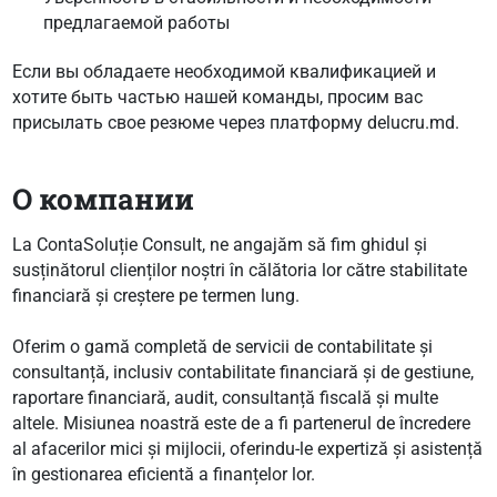
предлагаемой работы
Если вы обладаете необходимой квалификацией и
хотите быть частью нашей команды, просим вас
присылать свое резюме через платформу delucru.md.
О компании
La ContaSoluție Consult, ne angajăm să fim ghidul și
susținătorul clienților noștri în călătoria lor către stabilitate
financiară și creștere pe termen lung.
Oferim o gamă completă de servicii de contabilitate și
consultanță, inclusiv contabilitate financiară și de gestiune,
raportare financiară, audit, consultanță fiscală și multe
altele. Misiunea noastră este de a fi partenerul de încredere
al afacerilor mici și mijlocii, oferindu-le expertiză și asistență
în gestionarea eficientă a finanțelor lor.