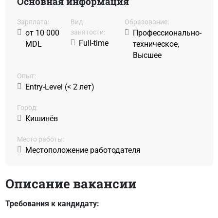
Основная информация
Зарплата:
Вид
Образование:
от 10 000
занятости:
Профессионально-
Full-time
MDL
техническое,
Высшее
Oпыт:
Entry-Level (< 2 лет)
Город:
Кишинёв
Место работы:
Местоположение работодателя
Описание вакансии
Требования к кандидату: