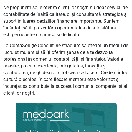
Ne propunem să le oferim clienților noștri nu doar servicii de
contabilitate de înaltă calitate, ci și consultanță strategică și
suport în luarea deciziilor financiare importante. Suntem
încântați să îți prezentăm oportunitatea de a te alătura
echipei noastre dinamică și dedicată.
La ContaSoluție Consult, ne străduim să oferim un mediu de
lucru stimulant și să îți oferim șansa de a te dezvolta
profesional în domeniul contabilității și finanțelor. Valorile
noastre, precum excelenta, integritatea, inovația și
colaborarea, ne ghidează în tot ceea ce facem. Credem într-o
cultură a echipei în care fiecare membru este valorizat și
încurajat să contribuie la succesul comun al companiei și al
clienților noștri.