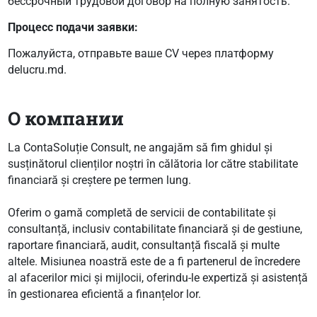
бессрочный трудовой договор на полную занятость.
Процесс подачи заявки:
Пожалуйста, отправьте ваше CV через платформу
delucru.md.
О компании
La ContaSoluție Consult, ne angajăm să fim ghidul și
susținătorul clienților noștri în călătoria lor către stabilitate
financiară și creștere pe termen lung.
Oferim o gamă completă de servicii de contabilitate și
consultanță, inclusiv contabilitate financiară și de gestiune,
raportare financiară, audit, consultanță fiscală și multe
altele. Misiunea noastră este de a fi partenerul de încredere
al afacerilor mici și mijlocii, oferindu-le expertiză și asistență
în gestionarea eficientă a finanțelor lor.