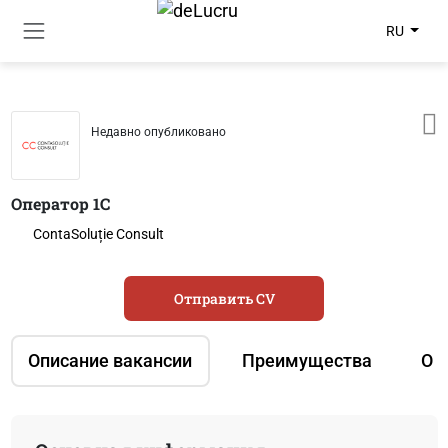
RU
Недавно опубликовано
Оператор 1C
ContaSoluție Consult
Отправить CV
Описание вакансии
Преимущества
О 