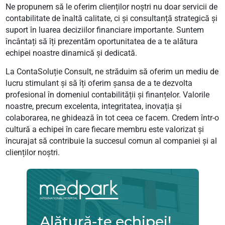
Ne propunem să le oferim clienților noștri nu doar servicii de
contabilitate de înaltă calitate, ci și consultanță strategică și
suport în luarea deciziilor financiare importante. Suntem
încântați să îți prezentăm oportunitatea de a te alătura
echipei noastre dinamică și dedicată.
La ContaSoluție Consult, ne străduim să oferim un mediu de
lucru stimulant și să îți oferim șansa de a te dezvolta
profesional în domeniul contabilității și finanțelor. Valorile
noastre, precum excelenta, integritatea, inovația și
colaborarea, ne ghidează în tot ceea ce facem. Credem într-o
cultură a echipei în care fiecare membru este valorizat și
încurajat să contribuie la succesul comun al companiei și al
clienților noștri.