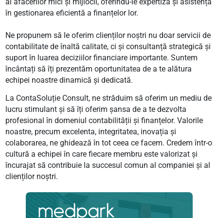
al afacerilor mici și mijlocii, oferindu-le expertiză și asistență
în gestionarea eficientă a finanțelor lor.
Ne propunem să le oferim clienților noștri nu doar servicii de
contabilitate de înaltă calitate, ci și consultanță strategică și
suport în luarea deciziilor financiare importante. Suntem
încântați să îți prezentăm oportunitatea de a te alătura
echipei noastre dinamică și dedicată.
La ContaSoluție Consult, ne străduim să oferim un mediu de
lucru stimulant și să îți oferim șansa de a te dezvolta
profesional în domeniul contabilității și finanțelor. Valorile
noastre, precum excelenta, integritatea, inovația și
colaborarea, ne ghidează în tot ceea ce facem. Credem într-o
cultură a echipei în care fiecare membru este valorizat și
încurajat să contribuie la succesul comun al companiei și al
clienților noștri.