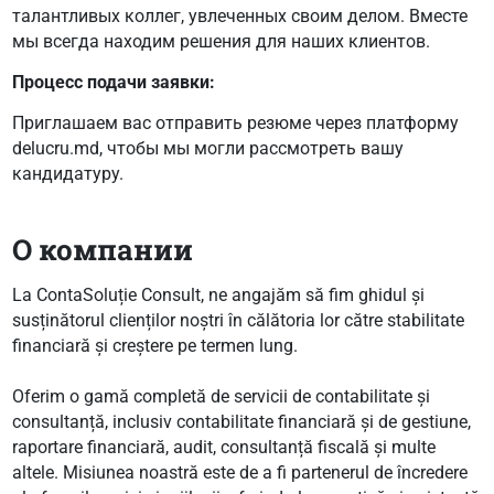
талантливых коллег, увлеченных своим делом. Вместе
мы всегда находим решения для наших клиентов.
Процесс подачи заявки:
Приглашаем вас отправить резюме через платформу
delucru.md, чтобы мы могли рассмотреть вашу
кандидатуру.
О компании
La ContaSoluție Consult, ne angajăm să fim ghidul și
susținătorul clienților noștri în călătoria lor către stabilitate
financiară și creștere pe termen lung.
Oferim o gamă completă de servicii de contabilitate și
consultanță, inclusiv contabilitate financiară și de gestiune,
raportare financiară, audit, consultanță fiscală și multe
altele. Misiunea noastră este de a fi partenerul de încredere