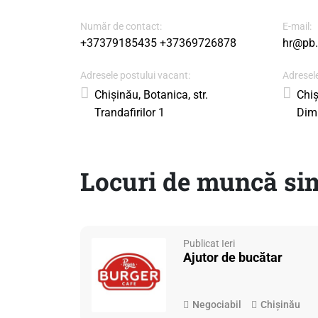
Număr de contact:
E-mail:
+37379185435
+37369726878
hr@pb
Adresele postului vacant:
Adresele
Chișinău, Botanica, str.
Chiș
Trandafirilor 1
Dimi
Locuri de muncă sim
Publicat Ieri
Ajutor de bucătar
Negociabil
Chișinău