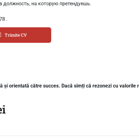
ав должность, на которую претендуешь.
878
.
Trimite CV
 și orientată către succes. Dacă simți că rezonezi cu valorile n
i