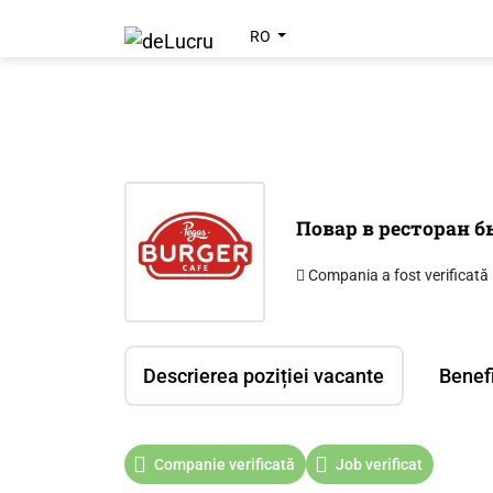
RO
Повар в ресторан 
Compania a fost verificată
Descrierea poziției vacante
Benefi
Companie verificată
Job verificat