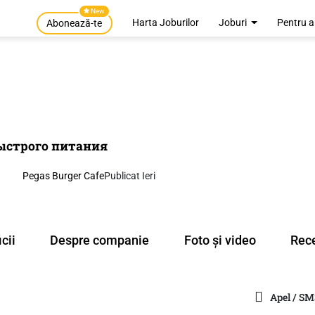
New
Harta Joburilor
Joburi
Pentru a
Abonează-te
быстрого питания
Pegas Burger Cafe
Publicat Ieri
cii
Despre companie
Foto și video
Rece
Apel / SM