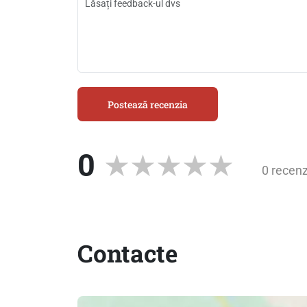
Postează recenzia
0
0 recenz
Contacte