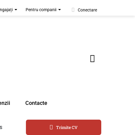
ngajați
Pentru companii
Conectare
nzii
Contacte
S
Trimite CV