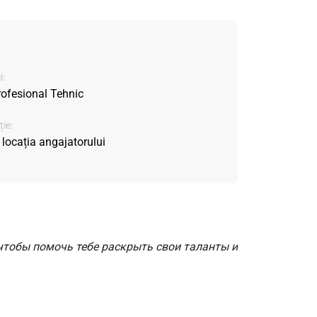
i:
rofesional Tehnic
ie:
 locația angajatorului
чтобы помочь тебе раскрыть свои таланты и