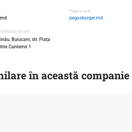
Pagina web:
.md
pegasburger.md
 postului vacant:
inău, Buiucani, str. Piața
trie Cantemir 1
ilare în această companie