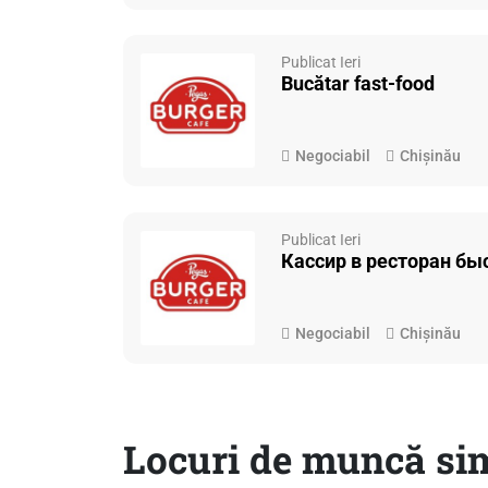
Publicat Ieri
Bucătar fast-food
Negociabil
Chișinău
Publicat Ieri
Кассир в ресторан бы
Negociabil
Chișinău
Locuri de muncă si