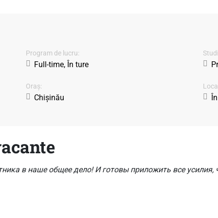
Program de lucru:
Studi
Full-time, În ture
P
Oraș:
Locaț
Chișinău
În
vacante
ика в наше общее дело! И готовы приложить все усилия, 