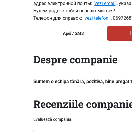
адрес электронной почты:
[vezi email]
, указ
Будем рады с тобой познакомиться!
Телефон для справок:
[vezi telefon]
, 0
69726
Apel / SMS
Despre companie
Suntem o echipă tânără, pozitivă, bine pregătită
Recenziile companie
Evaluează compania: