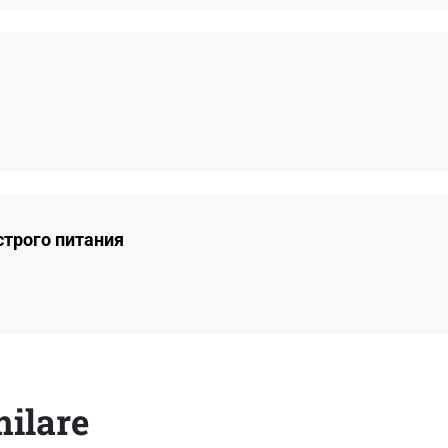
строго питания
milare