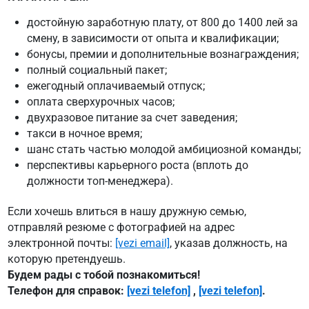
достойную заработную плату, от 800 до 1400 лей за
смену, в зависимости от опыта и квалификации;
бонусы, премии и дополнительные вознаграждения;
полный социальный пакет;
ежегодный оплачиваемый отпуск;
оплата сверхурочных часов;
двухразовое питание за счет заведения;
такси в ночное время;
шанс стать частью молодой амбициозной команды;
перспективы карьерного роста (вплоть до
должности топ-менеджера).
Если хочешь влиться в нашу дружную семью,
отправляй резюме с фотографией на адрес
электронной почты:
[vezi email]
, указав должность, на
которую претендуешь.
Будем рады с тобой познакомиться!
Телефон для справок:
[vezi telefon]
,
[vezi telefon]
.