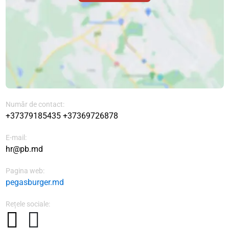
Număr de contact:
+37379185435
+37369726878
E-mail:
hr@pb.md
Pagina web:
pegasburger.md
Rețele sociale: