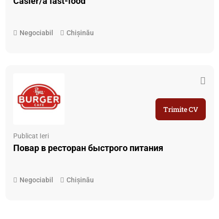
Casier/ă fast-food
Negociabil
Chișinău
Trimite CV
Publicat Ieri
Повар в ресторан быстрого питания
Negociabil
Chișinău