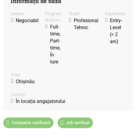
Informații de bază
Salariu:
Program
Studii:
Experiență:
Negociabil
de lucru:
Profesional
Entry-
Full-
Tehnic
Level
time,
(< 2
Part-
ani)
time,
În
ture
Oraș:
Chișinău
Locație:
În locația angajatorului
Companie verificată
Job verificat