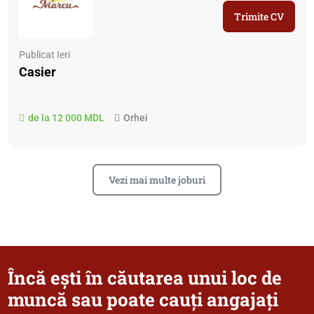
Trimite CV
Publicat Ieri
Casier
de la 12 000 MDL
Orhei
Vezi mai multe joburi
Încă ești în căutarea unui loc de
muncă sau poate cauți angajați