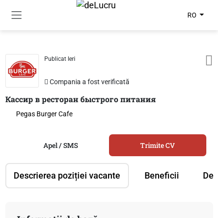
RO
Publicat Ieri
Compania a fost verificată
Кассир в ресторан быстрого питания
Pegas Burger Cafe
Apel / SMS
Trimite CV
Descrierea poziției vacante
Beneficii
Des