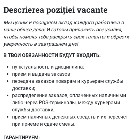
Descrierea poziției vacante
Мы ценим и поощряем вклад каждого работника в
наше общее дело! И готовы приложить все усилия,
чтобы помочь тебе раскрыть свои таланты и обрести
уверенность в завтрашнем дне!
В ТВОИ ОБЯЗАННОСТИ БУДУТ ВХОДИТЬ:
пунктуальность и дисциплина;
прием и выдача заказов ;
передача заказов поварам и курьерам службы
доставки;
распределение заказов, оплаченных наличными
либо через POS-терминалы, между курьерами
службы доставки;
прием наличных денежных средств и их пересчет
при приеме и сдаче смены.
ГАРАНТИРУЕМ: