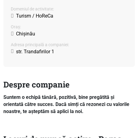
Domeniul de activitate:
Turism / HoReCa
Oraș:
Chișinău
Adresa principală a companiei:
str. Trandafirilor 1
Despre companie
Suntem o echipă tânără, pozitivă, bine pregătită și
orientată către succes. Dacă simți că rezonezi cu valorile
noastre, te așteptăm să aplici la noi.