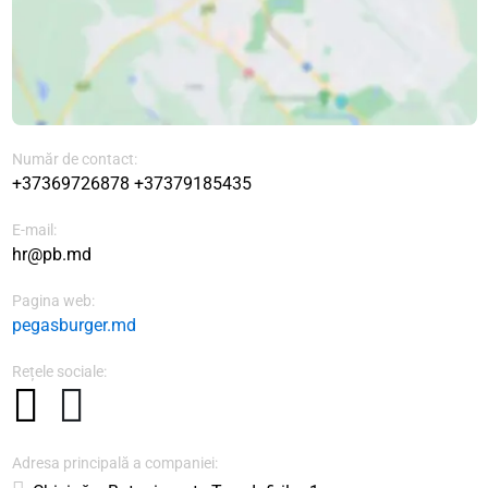
Număr de contact:
+37369726878
+37379185435
E-mail:
hr@pb.md
Pagina web:
pegasburger.md
Rețele sociale:
Adresa principală a companiei: