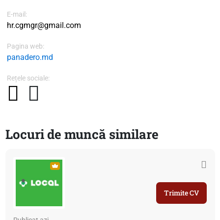
E-mail:
hr.cgmgr@gmail.com
Pagina web:
panadero.md
Rețele sociale:
Locuri de muncă similare
Trimite CV
Publicat azi