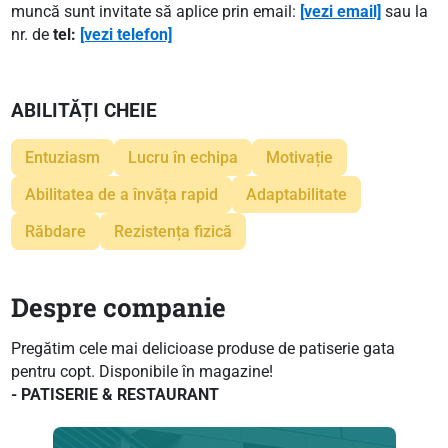
muncă sunt invitate să aplice prin email:
[vezi email]
sau la
nr. de
tel:
[vezi telefon]
ABILITĂȚI CHEIE
Entuziasm
Lucru în echipa
Motivație
Abilitatea de a învăța rapid
Adaptabilitate
Răbdare
Rezistența fizică
Despre companie
Pregătim cele mai delicioase produse de patiserie gata
pentru copt. Disponibile în magazine!
- PATISERIE & RESTAURANT