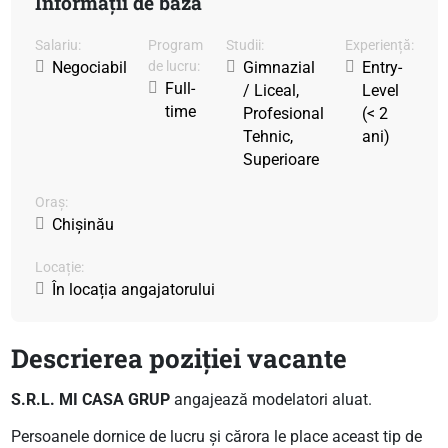
Informații de bază
Salariu:
Program
Studii:
Experiență:
Negociabil
de lucru:
Gimnazial
Entry-
Full-
/ Liceal,
Level
time
Profesional
(< 2
Tehnic,
ani)
Superioare
Oraș:
Chișinău
Locație:
În locația angajatorului
Descrierea poziției vacante
S.R.L. MI CASA GRUP
angajează modelatori aluat.
Persoanele dornice de lucru și cărora le place aceast tip de