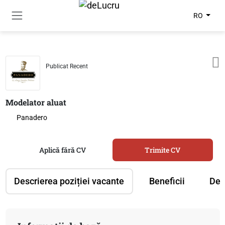
RO
Publicat Recent
Modelator aluat
Panadero
Aplică fără CV
Trimite CV
Descrierea poziției vacante
Beneficii
Des