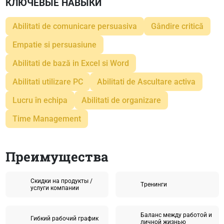
КЛЮЧЕВЫЕ НАВЫКИ
Abilitati de comunicare persuasiva
Gândire critică
Empatie si persuasiune
Abilitati de bază in Excel si Word
Abilitati utilizare PC
Abilitati de Ascultare activa
Lucru în echipa
Abilitati de organizare
Time Management
Преимущества
Скидки на продукты /
Tренинги
услуги компании
Баланс между работой и
Гибкий рабочий график
личной жизнью