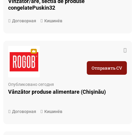
Vinzator/are, sectia de produse
congelatePuskin32
Договорная
Кишинёв
Отправить CV
Опубликовано сегодня
Vânzător produse alimentare (Chişinău)
Договорная
Кишинёв