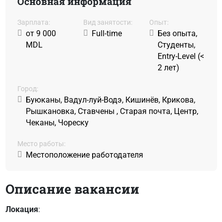
Основная информация
Зарплата:
Вид занятости:
Oпыт:
от 9 000
Full-time
Без опыта,
MDL
Студенты,
Entry-Level (<
2 лет)
Город:
Буюканы, Вадул-луй-Водэ, Кишинёв, Крикова,
Рышкановка, Ставчены , Старая почта, Центр,
Чеканы, Чореску
Место работы:
Местоположение работодателя
Описание вакансии
Локация
: