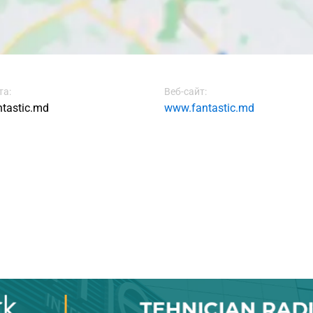
та:
Веб-сайт:
tastic.md
www.fantastic.md