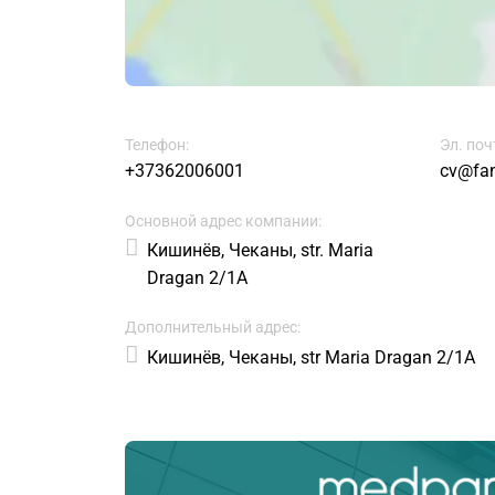
Телефон:
Эл. поч
+37362006001
cv@fan
Основной адрес компании:
Кишинёв, Чеканы, str. Maria
Dragan 2/1A
Дополнительный адрес:
Кишинёв, Чеканы, str Maria Dragan 2/1A