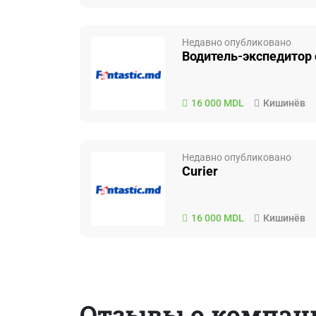
Недавно опубликовано
Водитель-экспедитор 
16 000 MDL
Кишинёв
Недавно опубликовано
Curier
16 000 MDL
Кишинёв
Отзывы о компан