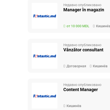
Недавно опубликовано
Manager în magazin
от 10 000 MDL
Кишинё
Недавно опубликовано
Vânzător consultant
Договорная
Кишинёв
Недавно опубликовано
Content Manager
Кишинёв