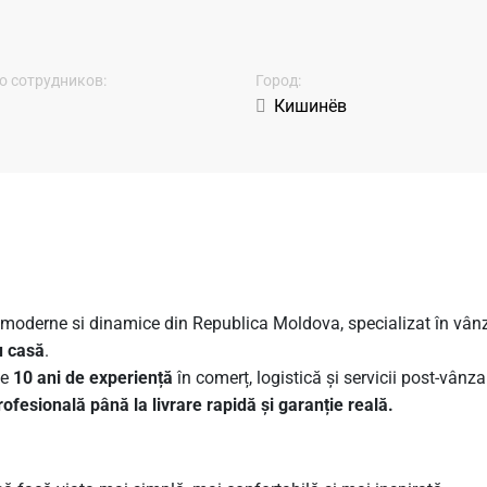
о сотрудников:
Город:
Кишинёв
moderne si dinamice din Republica Moldova, specializat în vân
u casă
.
te
10 ani de experiență
în comerț, logistică și servicii post-vânzar
ofesională până la livrare rapidă și garanție reală.