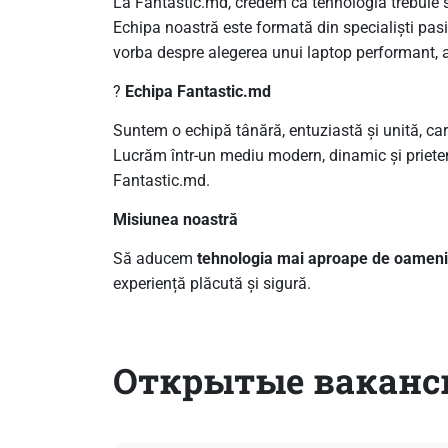
La Fantastic.md, credem că tehnologia trebuie s
Echipa noastră este formată din specialiști pasion
vorba despre alegerea unui laptop performant, a u
?
Echipa Fantastic.md
Suntem o echipă tânără, entuziastă și unită, ca
Lucrăm într-un mediu modern, dinamic și prieten
Fantastic.md.
Misiunea noastră
Să aducem
tehnologia mai aproape de oameni
experiență plăcută și sigură.
Открытые вакансии