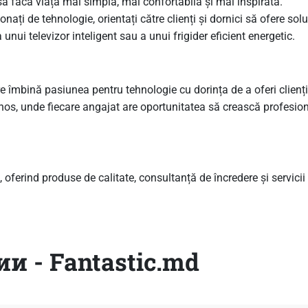
ă facă viața mai simplă, mai confortabilă și mai inspirată.
ați de tehnologie, orientați către clienți și dornici să ofere soluț
nui televizor inteligent sau a unui frigider eficient energetic.
re îmbină pasiunea pentru tehnologie cu dorința de a oferi clien
os, unde fiecare angajat are oportunitatea să crească profesiona
, oferind produse de calitate, consultanță de încredere și servici
 - Fantastic.md