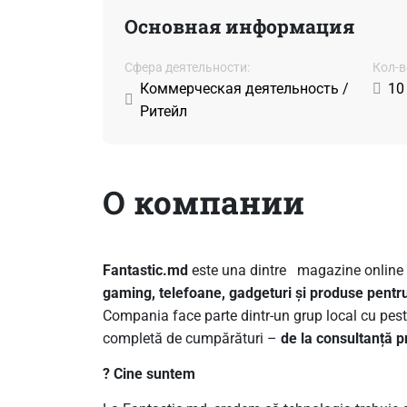
Основная информация
Сфера деятельности:
Кол-в
Коммерческая деятельность /
10
Ритейл
О компании
Fantastic.md
este una dintre magazine online 
gaming, telefoane, gadgeturi și produse pentr
Compania face parte dintr-un grup local cu pes
completă de cumpărături –
de la consultanță pr
? Cine suntem