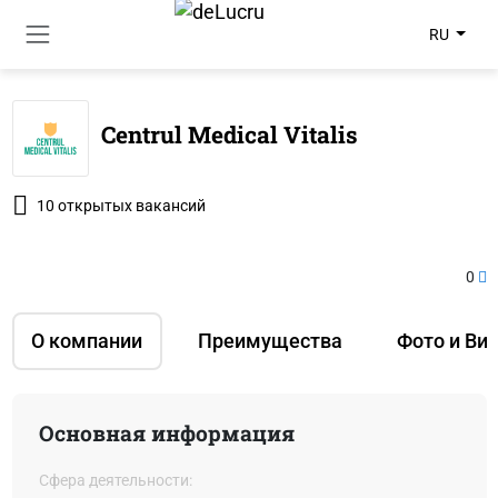
RU
Centrul Medical Vitalis
10 открытых вакансий
0
О компании
Преимущества
Фото и Ви
Основная информация
Сфера деятельности: