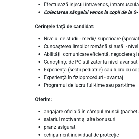
Efectuează injecții intravenos, intramuscular
Colectarea sângelui venos la copii de la 0-
Cerinţele faţă de candidat:
Nivelul de studii - medii/ superioare (special
Cunoaşterea limbilor română şi rusă - nive
Abilităţi comunicare eficientă, negociere şi 
Cunoştinţe de PC utilizator la nivel avansat
Experiență (secții pediatrie) sau lucru cu cop
Experiență în fizioproceduri - avantaj
Programul de lucru full-time sau part-time
Oferim:
angajare oficială în câmpul muncii (pachet s
salariul motivant și alte bonusuri
prânz asigurat
echipament individual de protecție