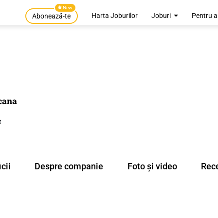
New
Harta Joburilor
Joburi
Pentru a
Abonează-te
ocana
t
cii
Despre companie
Foto și video
Rece