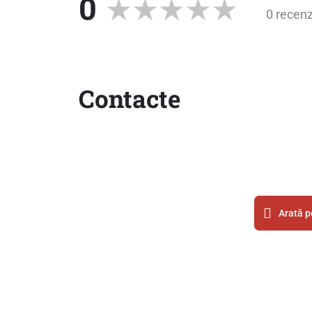
0
0 recenz
Contacte
Arată p