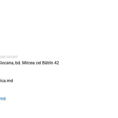
ului vacant
Ciocana, bd. Mircea cel Bătrîn 42
rica.md
.md