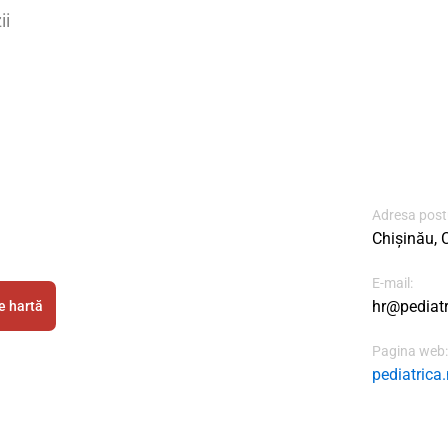
ii
Adresa post
Chișinău, 
E-mail:
hr@pediat
e hartă
Pagina web:
pediatrica