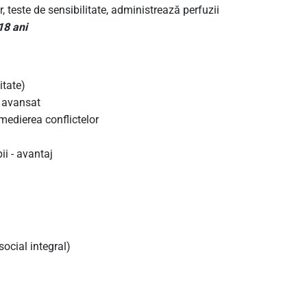
, teste de sensibilitate, administrează perfuzii
18 ani
itate)
l avansat
medierea conflictelor
ii - avantaj
ocial integral)