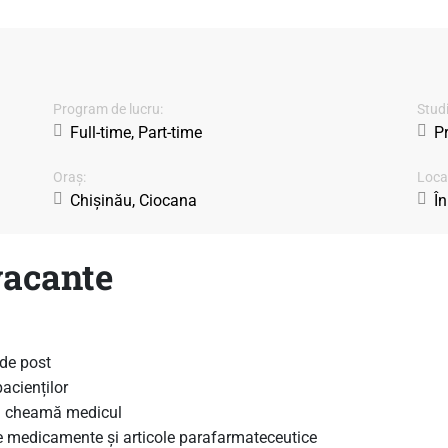
Program de lucru:
Studi
Full-time, Part-time
P
Oraș:
Locaț
Chișinău, Ciocana
În
vacante
 de post
acienților
 și cheamă medicul
de medicamente și articole parafarmateceutice