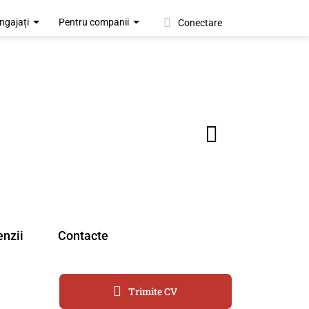
ngajați
Pentru companii
Conectare
nzii
Contacte
Trimite CV