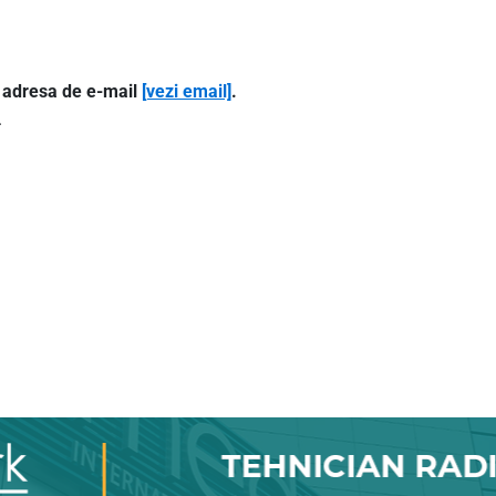
e adresa de e-mail
[vezi email]
.
.