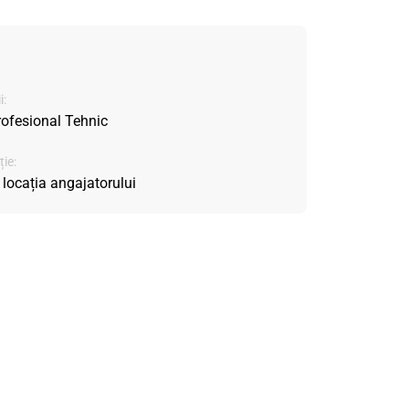
i:
rofesional Tehnic
ie:
 locația angajatorului