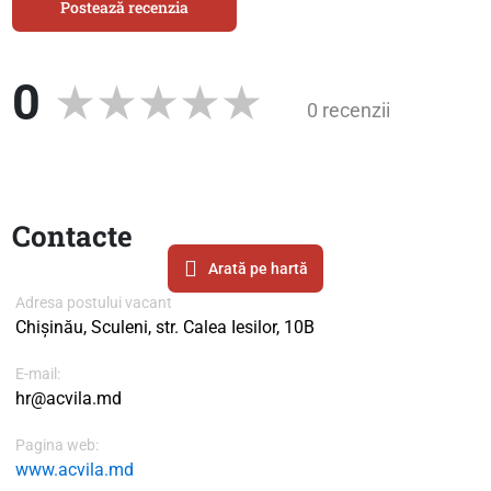
Postează recenzia
0
0 recenzii
Contacte
Arată pe hartă
Adresa postului vacant
Chișinău, Sculeni, str. Calea Iesilor, 10B
E-mail:
hr@acvila.md
Pagina web:
www.acvila.md