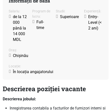
Informații de bază
Salariu:
Program de
Studii:
Experiență:
de la 12
lucru:
Superioare
Entry-
Full-
000
Level (<
time
până la
2 ani)
14 000
MDL
Oraș:
Chișinău
Locație:
În locația angajatorului
Descrierea poziției vacante
Descrierea jobului:
Inregistrarea contabila a facturilor de furnizori interni si