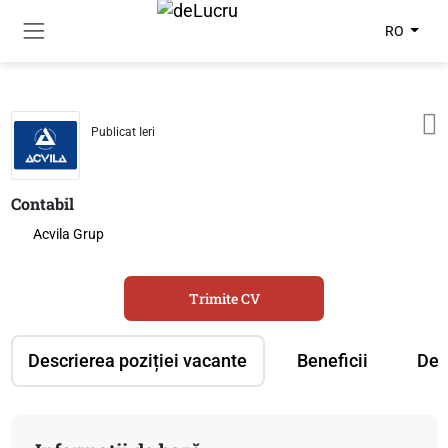
RO
Publicat Ieri
Contabil
Acvila Grup
Trimite CV
Descrierea poziției vacante
Beneficii
Des