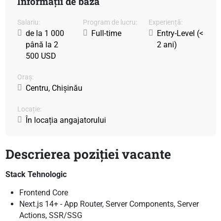
Informații de bază
Salariu:
Program de lucru:
Experiență:
de la 1 000
Full-time
Entry-Level (<
până la 2
2 ani)
500 USD
Oraș:
Centru, Chișinău
Locație:
În locația angajatorului
Descrierea poziției vacante
Stack Tehnologic
Frontend Core
Next.js 14+ - App Router, Server Components, Server
Actions, SSR/SSG