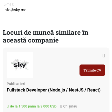
E-mail:
info@sky.md
Locuri de muncă similare în
această companie
Trimite CV
Publicat Ieri
Fullstack Developer (Node.js / NestJS / React)
de la 1 500 până la 3 000 USD
Chișinău