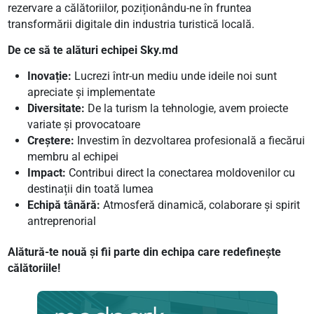
rezervare a călătoriilor, poziționându-ne în fruntea
transformării digitale din industria turistică locală.
De ce să te alături echipei Sky.md
Inovație:
Lucrezi într-un mediu unde ideile noi sunt
apreciate și implementate
Diversitate:
De la turism la tehnologie, avem proiecte
variate și provocatoare
Creștere:
Investim în dezvoltarea profesională a fiecărui
membru al echipei
Impact:
Contribui direct la conectarea moldovenilor cu
destinații din toată lumea
Echipă tânără:
Atmosferă dinamică, colaborare și spirit
antreprenorial
Alătură-te nouă și fii parte din echipa care redefinește
călătoriile!