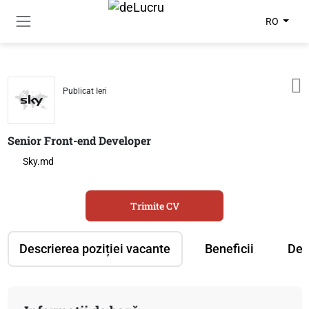
RO
Publicat Ieri
Senior Front​-​end Developer
Sky.md
Trimite CV
Descrierea poziției vacante
Beneficii
Des