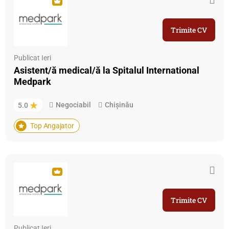
Trimite CV
Publicat Ieri
Asistent/ă medical/ă la Spitalul International
Medpark
Negociabil
Chișinău
5.0
Top Angajator
Trimite CV
Publicat Ieri