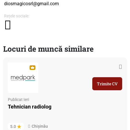
diosmagicosrl@gmail.com
Rețele sociale:
Locuri de muncă similare
Trimite CV
Publicat Ieri
Tehnician radiolog
Chișinău
5.0