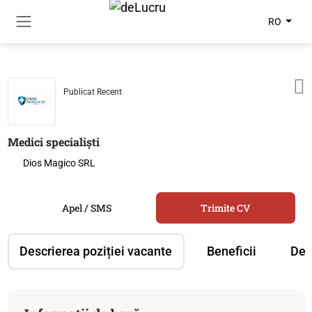
RO
Publicat Recent
Medici specialiști
Dios Magico SRL
Apel / SMS
Trimite CV
Descrierea poziției vacante
Beneficii
Des