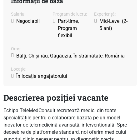
Informații de bază
Salariu:
Program de lucru:
Experiență:
Negociabil
Part-time,
Mid-Level (2-
Program
5 ani)
flexibil
Oraș:
Bălți, Chișinău, Găgăuzia, În străinătate, România
Locație:
În locația angajatorului
Descrierea poziției vacante
Echipa TeleMedConsult recrutează medici din toate
specialitățile pentru o colaborare bazată pe un model
inovator de telemedicină avansată, intervențională. Spre
deosebire de platformele standard, noi oferim medicului
suportul clinic necesar pentru un diagnostic precis.