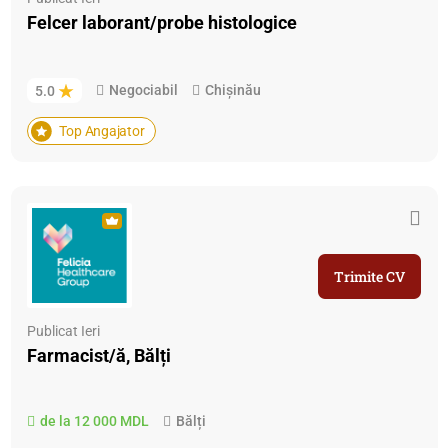
Felcer laborant/probe histologice
Negociabil
Chișinău
5.0
Top Angajator
Trimite CV
Publicat Ieri
Farmacist/ă, Bălți
de la 12 000 MDL
Bălți