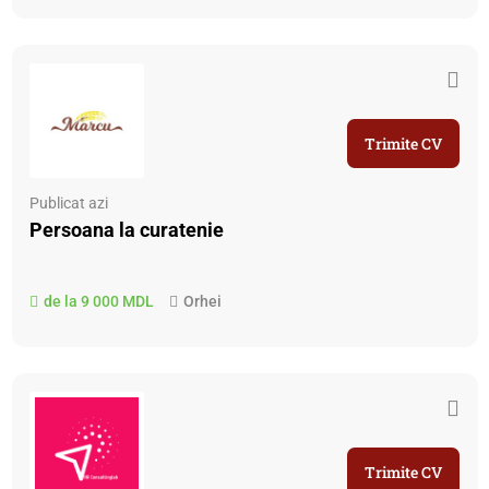
Trimite CV
Publicat azi
Persoana la curatenie
de la 9 000 MDL
Orhei
Trimite CV