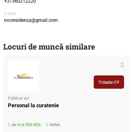
+37360212220
E-mail:
nvcresidenza@gmail.com
Locuri de muncă similare
Trimite CV
Publicat azi
Personal la curatenie
de la 8 000 MDL
Orhei