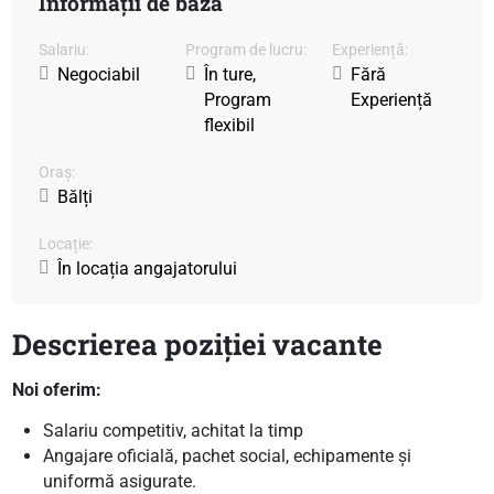
Informații de bază
Salariu:
Program de lucru:
Experiență:
Negociabil
În ture,
Fără
Program
Experiență
flexibil
Oraș:
Bălți
Locație:
În locația angajatorului
Descrierea poziției vacante
Noi oferim:
Salariu competitiv, achitat la timp
Angajare oficială, pachet social, echipamente și
uniformă asigurate.