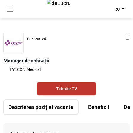
RO
Publicat Ieri
Manager de achiziții
EYECON Medical
Trimite CV
Descrierea poziției vacante
Beneficii
Des