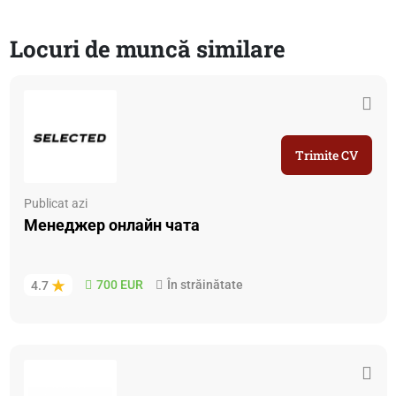
Locuri de muncă similare
Trimite CV
Publicat azi
Менеджер онлайн чата
700 EUR
În străinătate
4.7