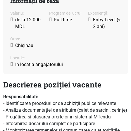
Informații de bază
Salariu:
Program de lucru:
Experiență:
de la 12 000
Full-time
Entry-Level (<
MDL
2 ani)
Oraș:
Chișinău
Locație:
În locația angajatorului
Descrierea poziției vacante
Responsabilități:
- Identificarea procedurilor de achiziții publice relevante
- Analiza documentației de atribuire (caiet de sarcini, cerinţe)
- Pregătirea şi plasarea ofertelor în sistemul MTender
- Întocmirea dosarului complet de participare
- Monitorizarea termenelor și comunicarea cu autoritățile