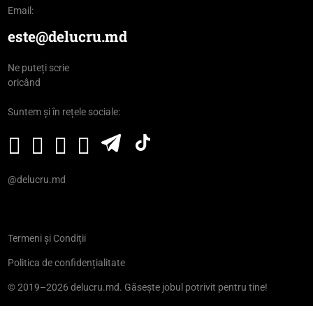
Email:
este@delucru.md
Ne puteți scrie
oricând
Suntem și în rețele sociale:
@delucru.md
Termeni și Condiții
Politica de confidențialitate
© 2019–2026 delucru.md. Găsește jobul potrivit pentru tine!