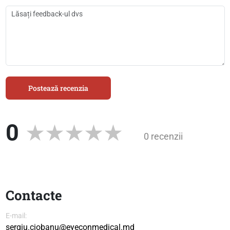
Postează recenzia
0
0 recenzii
Contacte
E-mail:
sergiu.ciobanu@eyeconmedical.md