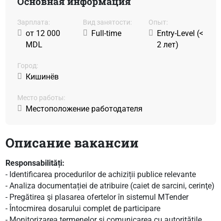
Основная информация
Зарплата:
Вид занятости:
Oпыт:
от 12 000
Full-time
Entry-Level (<
MDL
2 лет)
Город:
Кишинёв
Место работы:
Местоположение работодателя
Описание вакансии
Responsabilități:
- Identificarea procedurilor de achiziții publice relevante
- Analiza documentației de atribuire (caiet de sarcini, cerinţe)
- Pregătirea şi plasarea ofertelor în sistemul MTender
- Întocmirea dosarului complet de participare
- Monitorizarea termenelor și comunicarea cu autoritățile