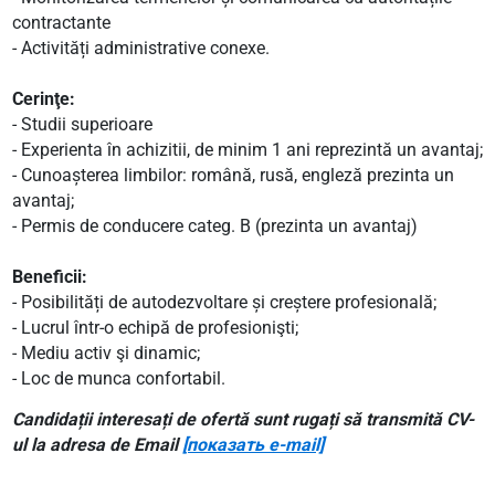
contractante
- Activități administrative conexe.
Cerinţe:
- Studii superioare
- Experienta în achizitii, de minim 1 ani reprezintă un avantaj;
- Cunoașterea limbilor: română, rusă, engleză prezinta un
avantaj;
- Permis de conducere categ. B (prezinta un avantaj)
Beneficii:
- Posibilități de autodezvoltare și creștere profesională;
- Lucrul într-o echipă de profesionişti;
- Mediu activ şi dinamic;
- Loc de munca confortabil.
Candidații interesați de ofertă sunt rugați să transmită CV-
ul la adresa de Email
[показать e-mail]