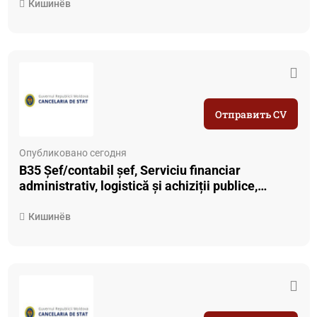
mass-media
Кишинёв
Отправить CV
Опубликовано сегодня
B35 Șef/contabil șef, Serviciu financiar
administrativ, logistică și achiziții publice,
Agenția de Inspectare a Monumentelor
Кишинёв