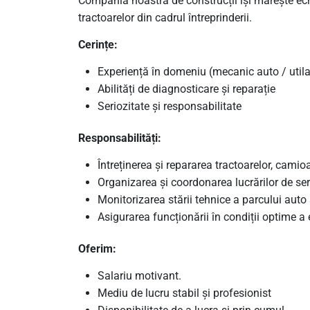
Compania noastră de construcții își mărește ec
tractoarelor din cadrul întreprinderii.
Cerințe:
Experiență în domeniu (mecanic auto / utila
Abilități de diagnosticare și reparație
Seriozitate și responsabilitate
Responsabilități:
Întreținerea și repararea tractoarelor, camioa
Organizarea și coordonarea lucrărilor de se
Monitorizarea stării tehnice a parcului auto ș
Asigurarea funcționării în condiții optime 
Oferim:
Salariu motivant.
Mediu de lucru stabil și profesionist