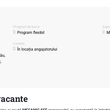
Program de lucru:
Exper
Program flexibil
Mi
Locație:
În locația angajatorului
ău,
,
vacante