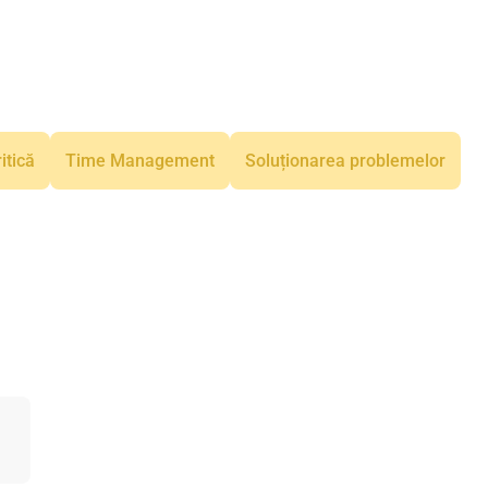
itică
Time Management
Soluționarea problemelor