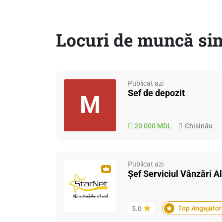
Locuri de muncă si
Publicat azi
Sef de depozit
M
20 000 MDL
Chișinău
Publicat azi
Șef Serviciul Vânzări A
Top Angajator
5.0