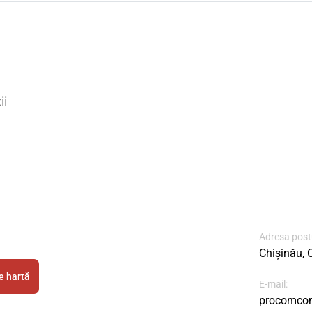
ii
Adresa post
Chișinău, C
e hartă
E-mail:
procomcon