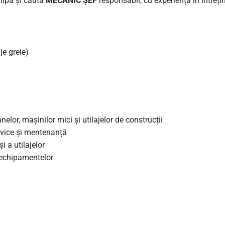
hipa și caută
MECANIC ȘEF
responsabil, cu experiență în întreți
je grele)
nelor, mașinilor mici și utilajelor de construcții
rvice și mentenanță
i a utilajelor
a echipamentelor