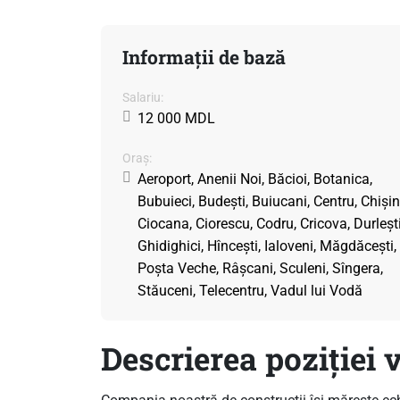
Informații de bază
Salariu:
12 000 MDL
Oraș:
Aeroport, Anenii Noi, Băcioi, Botanica,
Bubuieci, Budești, Buiucani, Centru, Chișin
Ciocana, Ciorescu, Codru, Cricova, Durlești
Ghidighici, Hîncești, Ialoveni, Măgdăcești,
Poșta Veche, Râșcani, Sculeni, Sîngera,
Stăuceni, Telecentru, Vadul lui Vodă
Descrierea poziției 