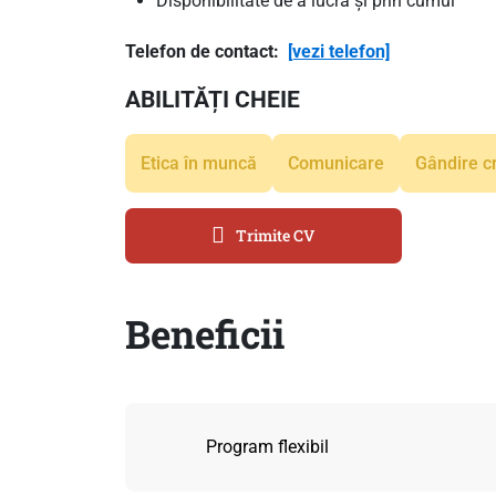
Disponibilitate de a lucra și prin cumul
Telefon de contact:
[vezi telefon]
ABILITĂȚI CHEIE
Etica în muncă
Comunicare
Gândire cr
Trimite CV
Beneficii
Program flexibil