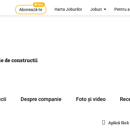
New
Harta Joburilor
Joburi
Pentru a
Abonează-te
 de constructii
cii
Despre companie
Foto și video
Rece
Aplică fără