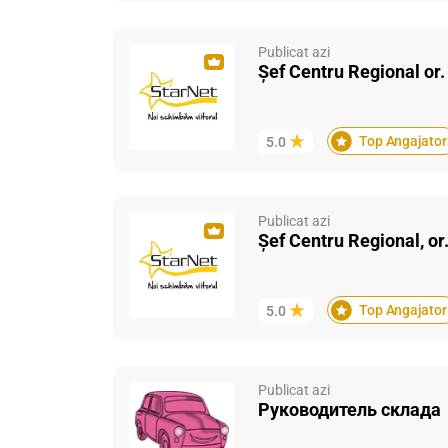
Publicat azi
Șef Centru Regional or.
Top Angajator
5.0
Publicat azi
Șef Centru Regional, or
Top Angajator
5.0
Publicat azi
Руководитель складa