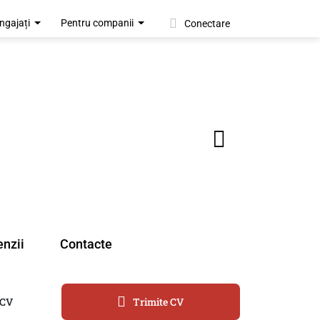
ngajați
Pentru companii
Conectare
nzii
Contacte
 CV
Trimite CV