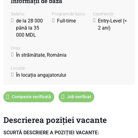
Informații de bază
Salariu:
Program de lucru:
Experiență:
de la 28 000
Full-time
Entry-Level (<
până la 35
2 ani)
000 MDL
Oraș:
În străinătate, România
Locație:
În locația angajatorului
Companie verificată
Job verificat
Descrierea poziției vacante
SCURTĂ DESCRIERE A POZIȚIEI VACANTE: