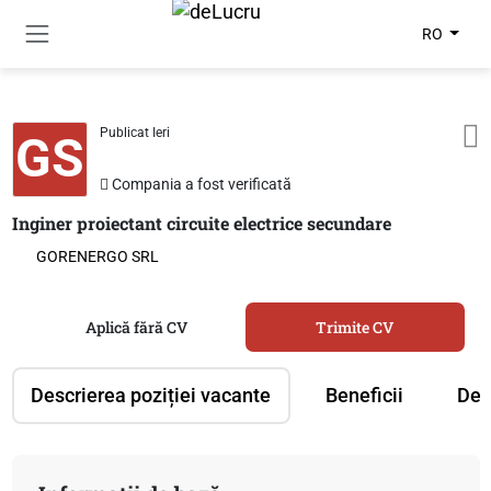
RO
Publicat Ieri
GS
Compania a fost verificată
Inginer proiectant circuite electrice secundare
GORENERGO SRL
Aplică fără CV
Trimite CV
Descrierea poziției vacante
Beneficii
Des