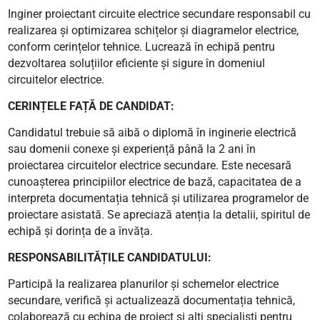
Inginer proiectant circuite electrice secundare responsabil cu
realizarea și optimizarea schițelor și diagramelor electrice,
conform cerințelor tehnice. Lucrează în echipă pentru
dezvoltarea soluțiilor eficiente și sigure în domeniul
circuitelor electrice.
CERINȚELE FAȚĂ DE CANDIDAT:
Candidatul trebuie să aibă o diplomă în inginerie electrică
sau domenii conexe și experiență până la 2 ani în
proiectarea circuitelor electrice secundare. Este necesară
cunoașterea principiilor electrice de bază, capacitatea de a
interpreta documentația tehnică și utilizarea programelor de
proiectare asistată. Se apreciază atenția la detalii, spiritul de
echipă și dorința de a învăța.
RESPONSABILITĂȚILE CANDIDATULUI:
Participă la realizarea planurilor și schemelor electrice
secundare, verifică și actualizează documentația tehnică,
colaborează cu echipa de proiect și alți specialiști pentru