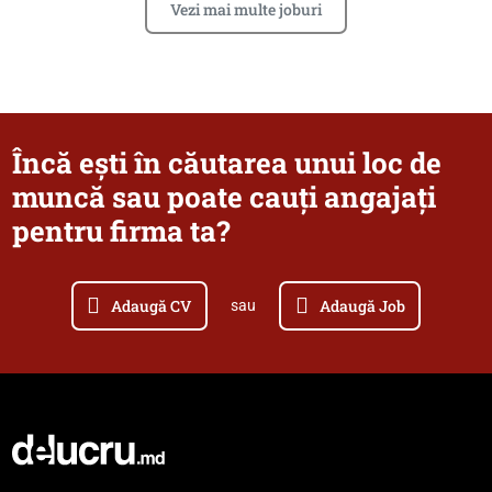
Vezi mai multe joburi
Încă ești în căutarea unui loc de
muncă sau poate cauți angajați
pentru firma ta?
Adaugă CV
Adaugă Job
sau