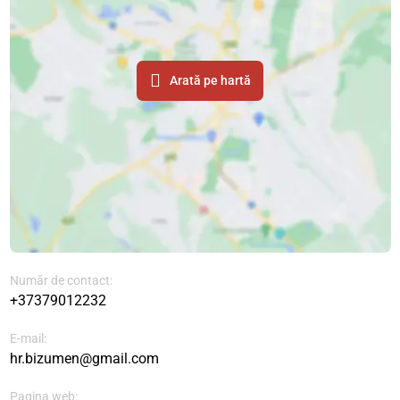
Arată pe hartă
Număr de contact:
+37379012232
E-mail:
hr.bizumen@gmail.com
Pagina web: