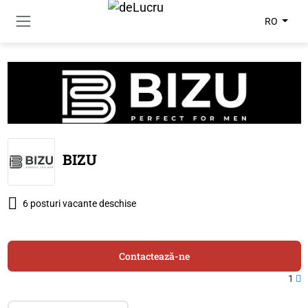
RO
BIZU
6 posturi vacante deschise
Contactează-ne
1