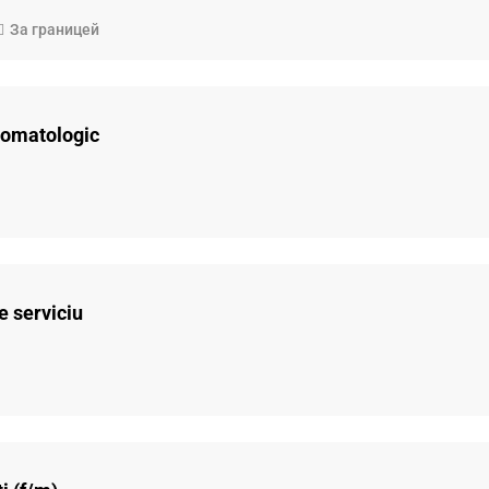
За границей
stomatologic
e serviciu