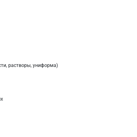
сти, растворы, униформа)
ых