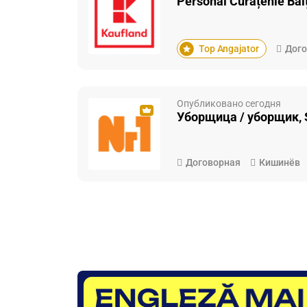
Personal Curățenie Bălț
Top Angajator
Дого
Опубликовано сегодня
Уборщица / уборщик, S
Договорная
Кишинёв