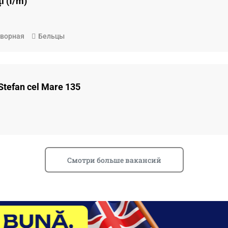
i (f/m)
ворная
Бельцы
tefan cel Mare 135
Смотри больше вакансий