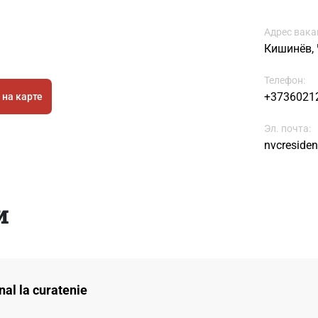
Адрес вака
Кишинёв, 
Телефон:
+3736021
 на карте
Эл. почта:
nvcreside
и
al la curatenie