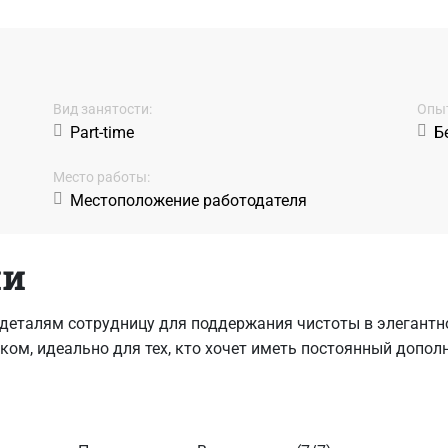
Вид занятости:
Oпыт
Part-time
Б
Место работы:
Местоположение работодателя
ии
еталям сотрудницу для поддержания чистоты в элегантном
ом, идеально для тех, кто хочет иметь постоянный дополн