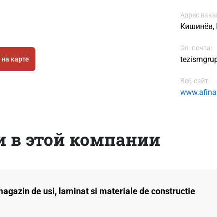
Адрес вака
Кишинёв, Ц
Эл. почта:
tezismgru
 на карте
Веб-сайт:
www.afina
 в этой компании
magazin de usi, laminat si materiale de constructie