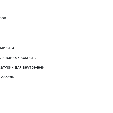
аров
амината
для ванных комнат,
катурки для внутренней
 мебель