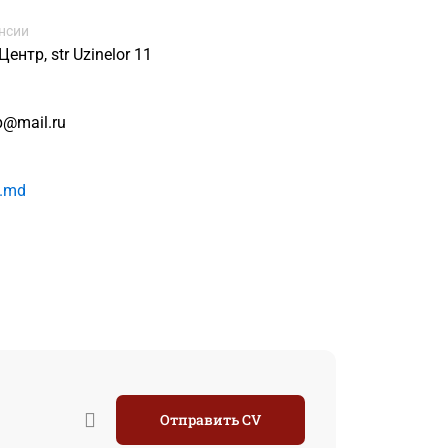
нсии
ентр, str Uzinelor 11
p@mail.ru
.md
Отправить CV