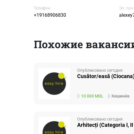
Телефон:
Эл. поч
+19168906830
alexe
Похожие ваканси
Опубликовано сегодня
Cusător/easă (Ciocana),
10 000 MDL
Кишинёв
Опубликовано сегодня
Arhitecți (Categoria I, II ș