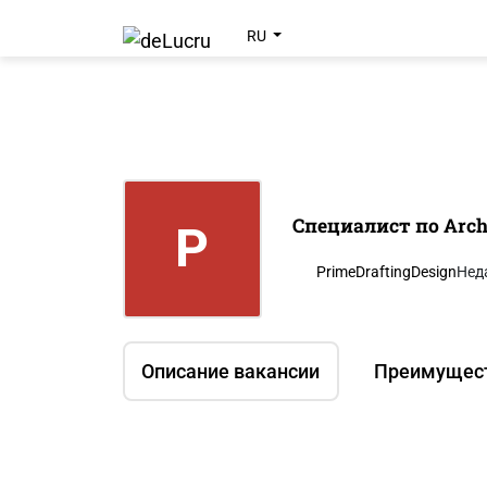
RU
Специалист по Arc
P
PrimeDraftingDesign
Нед
Описание вакансии
Преимущес