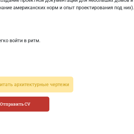
создание проектной документации для небольших домов и 
ание американских норм и опыт проектирования под них)
гко войти в ритм.
итать архитектурные чертежи
Отправить CV