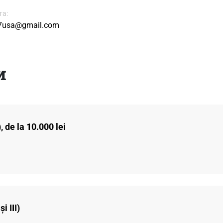
та:
y7usa@gmail.com
и
 de la 10.000 lei
i III)