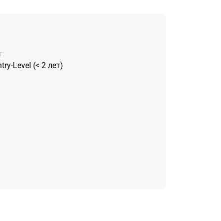
:
try-Level (< 2 лет)