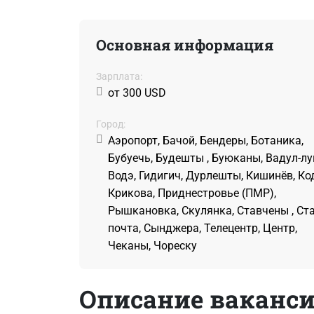
Основная информация
Зарплата:
от 300 USD
Город:
Аэропорт, Бачой, Бендеры, Ботаника,
Бубуечь, Будешты , Буюканы, Вадул-лу
Водэ, Гидигич, Дурлешты, Кишинёв, Код
Крикова, Приднестровье (ПМР),
Рышкановка, Скулянка, Ставчены , Ст
почта, Сынджера, Телецентр, Центр,
Чеканы, Чореску
Описание ваканс