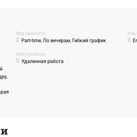
Вид занятости:
Oпыт
Part-time, По вечерам, Гибкий график
En
Место работы:
Удаленная работа
й-
ру,
арая
ии